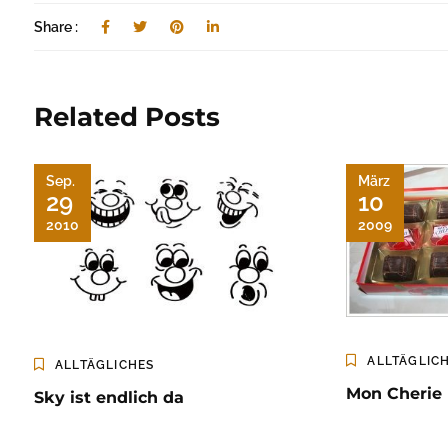
Share :
Related Posts
Sep.
März
29
10
2010
2009
ALLTÄGLIC
ALLTÄGLICHES
Mon Cherie
Sky ist endlich da