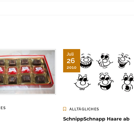
Juli
26
2010
HES
ALLTÄGLICHES
SchnippSchnapp Haare ab