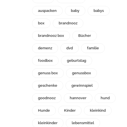
auspacken
baby
babys
box
brandnooz
brandnooz box
Bücher
demenz
dvd
familie
foodbox
geburtstag
genuss box
genussbox
geschenke
gewinnspiel
goodnooz
hannover
hund
Hunde
Kinder
kleinkind
kleinkinder
lebensmittel