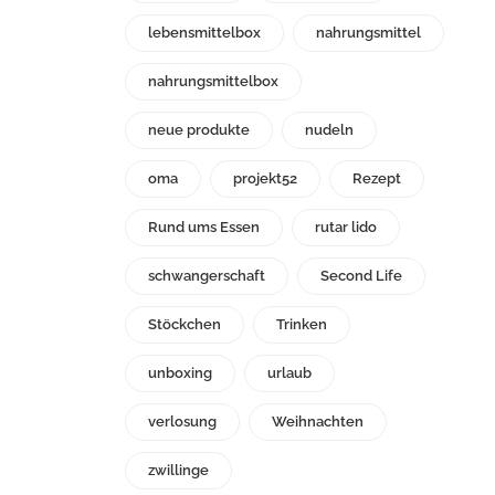
lebensmittelbox
nahrungsmittel
nahrungsmittelbox
neue produkte
nudeln
oma
projekt52
Rezept
Rund ums Essen
rutar lido
schwangerschaft
Second Life
Stöckchen
Trinken
unboxing
urlaub
verlosung
Weihnachten
zwillinge