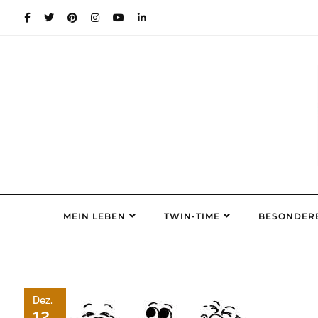
Skip
to
content
MEIN LEBEN
TWIN-TIME
BESONDER
Dez.
12