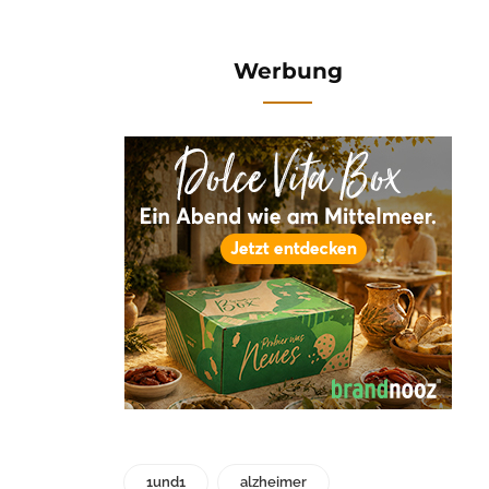
Werbung
1und1
alzheimer