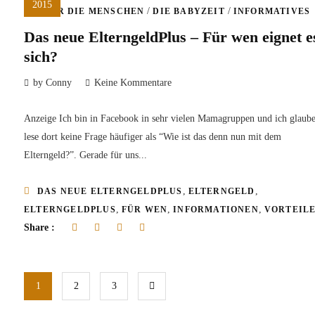
2015
/
/
ÜBER DIE MENSCHEN
DIE BABYZEIT
INFORMATIVES
Das neue ElterngeldPlus – Für wen eignet e
sich?
by Conny
Keine Kommentare
Anzeige Ich bin in Facebook in sehr vielen Mamagruppen und ich glaube
lese dort keine Frage häufiger als “Wie ist das denn nun mit dem
Elterngeld?”. Gerade für uns...
,
,
DAS NEUE ELTERNGELDPLUS
ELTERNGELD
,
,
,
ELTERNGELDPLUS
FÜR WEN
INFORMATIONEN
VORTEIL
Share :
1
2
3