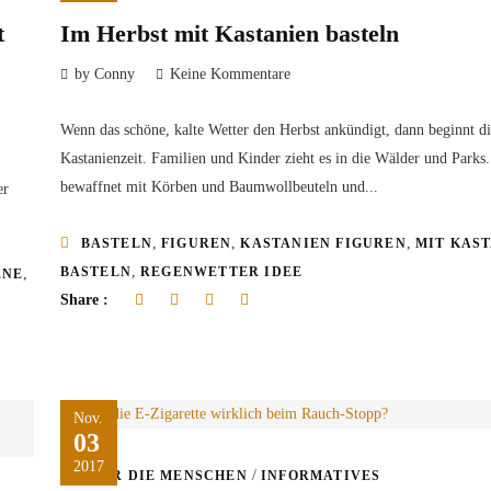
t
Im Herbst mit Kastanien basteln
by Conny
Keine Kommentare
Wenn das schöne, kalte Wetter den Herbst ankündigt, dann beginnt di
Kastanienzeit. Familien und Kinder zieht es in die Wälder und Parks.
bewaffnet mit Körben und Baumwollbeuteln und...
er
,
,
,
BASTELN
FIGUREN
KASTANIEN FIGUREN
MIT KAS
,
BASTELN
REGENWETTER IDEE
,
ENE
Share :
Nov.
03
2017
/
ÜBER DIE MENSCHEN
INFORMATIVES