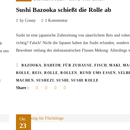
Sushi Bazooka schießt die Rolle ab
by Conny
1 Kommentar
Sushi ist eine japanische Zubereitung von säuerlichem Reis und rohe
richtig? Falsch! Nicht die Japaner haben das Sushi erfunden, sondern
lt
Bewohner entlang des südostasiatischen Flusses Mekong. Allerdings w
n uns
,
,
,
,
,
BAZOOKA
DAHEIM
FÜR ZUHAUSE
FISCH
MAKI
MA
,
,
,
,
,
ROLLE
REIS
ROLLE
ROLLEN
RUND UMS ESSEN
SELB
,
,
,
MACHEN
SUSHEZI
SUSHI
SUSHI ROLLE
N
Share :
Okt.
23