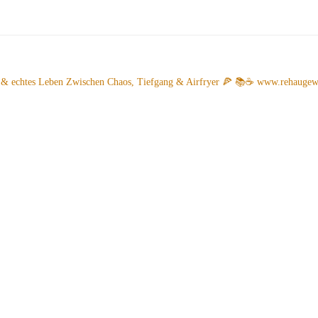
 & echtes Leben
Zwischen Chaos, Tiefgang & Airfryer 🍕 📚☕️
www.rehaugew.