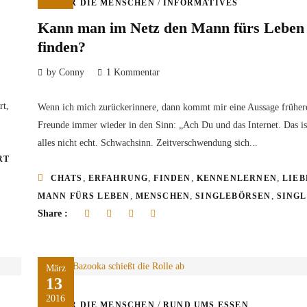
/
ÜBER DIE MENSCHEN
INFORMATIVES
Kann man im Netz den Mann fürs Leben
finden?
by Conny
1 Kommentar
rt,
Wenn ich mich zurückerinnere, dann kommt mir eine Aussage früher
Freunde immer wieder in den Sinn: „Ach Du und das Internet. Das is
alles nicht echt. Schwachsinn. Zeitverschwendung sich...
RT
,
,
,
,
CHATS
ERFAHRUNG
FINDEN
KENNENLERNEN
LIEB
,
,
,
MANN FÜRS LEBEN
MENSCHEN
SINGLEBÖRSEN
SINGL
Share :
März
13
2016
/
ÜBER DIE MENSCHEN
RUND UMS ESSEN