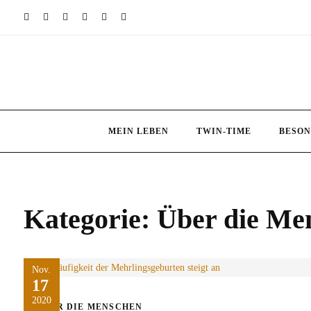
Skip
to
content
MEIN LEBEN
TWIN-TIME
BESON
Kategorie:
Über die Me
Nov.
17
2020
ÜBER DIE MENSCHEN