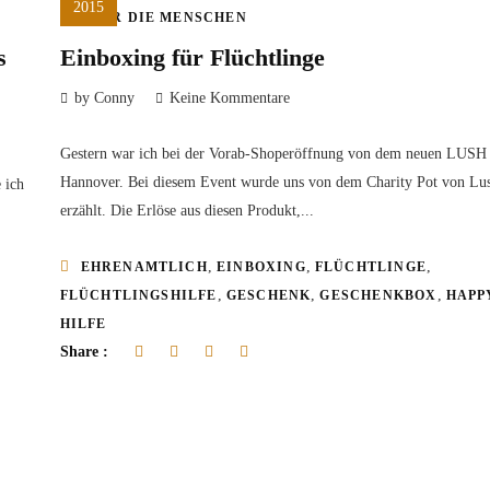
2015
ÜBER DIE MENSCHEN
s
Einboxing für Flüchtlinge
by Conny
Keine Kommentare
Gestern war ich bei der Vorab-Shoperöffnung von dem neuen LUSH
Hannover. Bei diesem Event wurde uns von dem Charity Pot von Lu
 ich
erzählt. Die Erlöse aus diesen Produkt,...
,
,
,
EHRENAMTLICH
EINBOXING
FLÜCHTLINGE
,
,
,
FLÜCHTLINGSHILFE
GESCHENK
GESCHENKBOX
HAPP
HILFE
E
Share :