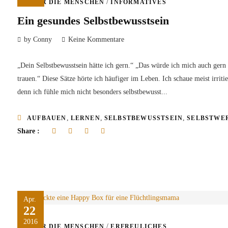
/
ÜBER DIE MENSCHEN
INFORMATIVES
Ein gesundes Selbstbewusstsein
by Conny
Keine Kommentare
„Dein Selbstbewusstsein hätte ich gern.“ „Das würde ich mich auch gern
trauen.“ Diese Sätze hörte ich häufiger im Leben. Ich schaue meist irritie
denn ich fühle mich nicht besonders selbstbewusst...
,
,
,
AUFBAUEN
LERNEN
SELBSTBEWUSSTSEIN
SELBSTWE
Share :
Apr.
22
2016
/
ÜBER DIE MENSCHEN
ERFREULICHES