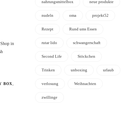
nahrungsmittelbox
neue produkte
nudeln
oma
projekt52
Rezept
Rund ums Essen
rutar lido
schwangerschaft
 Shop in
sh
Second Life
Stöckchen
Trinken
unboxing
urlaub
verlosung
Weihnachten
,
Y BOX
zwillinge