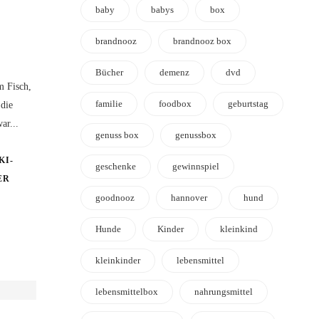
baby
babys
box
brandnooz
brandnooz box
Bücher
demenz
dvd
m Fisch,
familie
foodbox
geburtstag
 die
ar...
genuss box
genussbox
KI-
geschenke
gewinnspiel
ER
goodnooz
hannover
hund
Hunde
Kinder
kleinkind
kleinkinder
lebensmittel
lebensmittelbox
nahrungsmittel