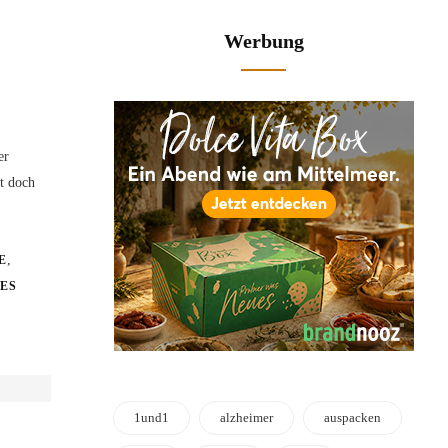
Werbung
er
t doch
,
E
ES
1und1
alzheimer
auspacken