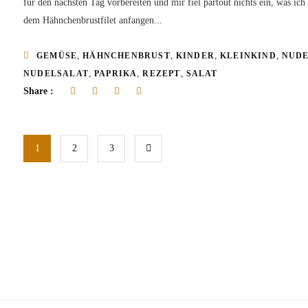
für den nächsten Tag vorbereiten und mir fiel partout nichts ein, was ich
dem Hähnchenbrustfilet anfangen...
,
,
,
,
GEMÜSE
HÄHNCHENBRUST
KINDER
KLEINKIND
NUD
,
,
,
NUDELSALAT
PAPRIKA
REZEPT
SALAT
Share :
1
2
3