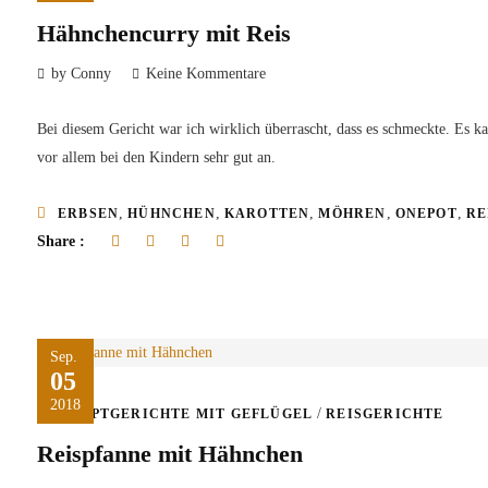
Hähnchencurry mit Reis
by Conny
Keine Kommentare
Bei diesem Gericht war ich wirklich überrascht, dass es schmeckte. Es k
vor allem bei den Kindern sehr gut an.
,
,
,
,
,
ERBSEN
HÜHNCHEN
KAROTTEN
MÖHREN
ONEPOT
RE
Share :
Sep.
05
2018
/
HAUPTGERICHTE MIT GEFLÜGEL
REISGERICHTE
Reispfanne mit Hähnchen