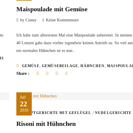
Maispoulade mit Gemüse
by Conny
Keine Kommentare
am
Ich habe zum allerersten Mal eine Maispoulade zubereitet. In meinen
40 Lenzen gabs dazu vorher irgendwie keinen Antrieb zu. So viel and
ein normales Hähnchen ist es nun...
IS
,
,
,
GEMÜSE
GEMÜSEBEILAGE
HÄHNCHEN
MAISPOULA
Share :
Juli
22
2018
/
HAUPTGERICHTE MIT GEFLÜGEL
NUDELGERICHTE
Risoni mit Hühnchen