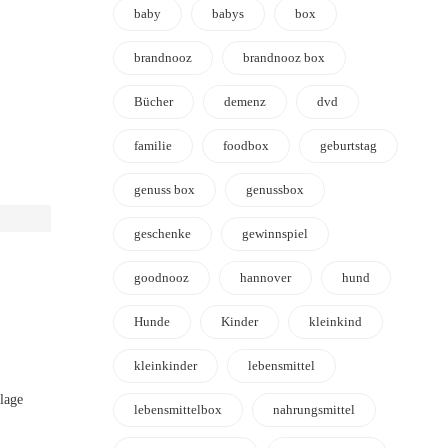
baby
babys
box
brandnooz
brandnooz box
Bücher
demenz
dvd
familie
foodbox
geburtstag
genuss box
genussbox
geschenke
gewinnspiel
goodnooz
hannover
hund
Hunde
Kinder
kleinkind
kleinkinder
lebensmittel
lage
lebensmittelbox
nahrungsmittel