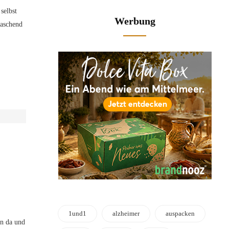
selbst
Werbung
raschend
1und1
alzheimer
auspacken
en da und