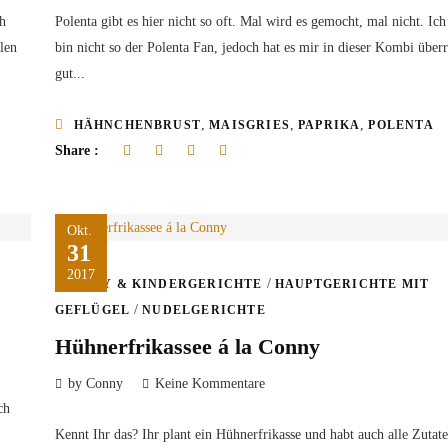
ch
Polenta gibt es hier nicht so oft. Mal wird es gemocht, mal nicht. Ich 
alen
bin nicht so der Polenta Fan, jedoch hat es mir in dieser Kombi über
gut...
,
,
,
HÄHNCHENBRUST
MAISGRIES
PAPRIKA
POLENTA
Share :
Okt.
31
2017
/
BABY & KINDERGERICHTE
HAUPTGERICHTE MIT
/
GEFLÜGEL
NUDELGERICHTE
Hühnerfrikassee á la Conny
by Conny
Keine Kommentare
ch
Kennt Ihr das? Ihr plant ein Hühnerfrikasse und habt auch alle Zutat