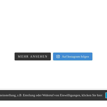
MEHR ANSEHEN
Auf Instagram folgen
instellung, z.B. Erteilung oder Widerruf von Einwilligungen, klicken Sie hier: