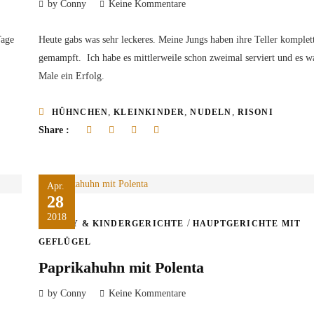
by Conny
Keine Kommentare
Tage
Heute gabs was sehr leckeres. Meine Jungs haben ihre Teller komplett
gemampft. Ich habe es mittlerweile schon zweimal serviert und es w
Male ein Erfolg.
,
,
,
HÜHNCHEN
KLEINKINDER
NUDELN
RISONI
Share :
Apr.
28
2018
/
BABY & KINDERGERICHTE
HAUPTGERICHTE MIT
GEFLÜGEL
Paprikahuhn mit Polenta
by Conny
Keine Kommentare