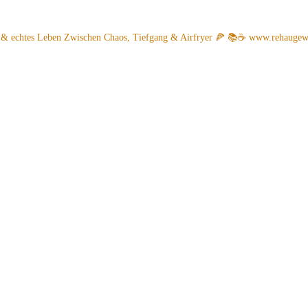
 & echtes Leben
Zwischen Chaos, Tiefgang & Airfryer 🍕 📚☕️
www.rehaugew.