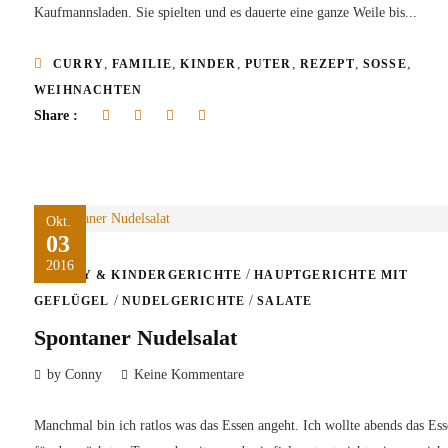
Kaufmannsladen. Sie spielten und es dauerte eine ganze Weile bis...
,
,
,
,
,
,
CURRY
FAMILIE
KINDER
PUTER
REZEPT
SOSSE
WEIHNACHTEN
Share :
Okt.
03
2016
/
BABY & KINDERGERICHTE
HAUPTGERICHTE MIT
/
/
GEFLÜGEL
NUDELGERICHTE
SALATE
Spontaner Nudelsalat
by Conny
Keine Kommentare
Manchmal bin ich ratlos was das Essen angeht. Ich wollte abends das Es