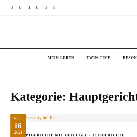
Skip
to
content
MEIN LEBEN
TWIN-TIME
BESON
Kategorie:
Hauptgericht
Feb.
16
2021
/
HAUPTGERICHTE MIT GEFLÜGEL
REISGERICHTE