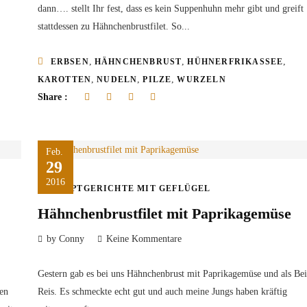
dann…. stellt Ihr fest, dass es kein Suppenhuhn mehr gibt und greift
stattdessen zu Hähnchenbrustfilet. So...
,
,
,
ERBSEN
HÄHNCHENBRUST
HÜHNERFRIKASSEE
,
,
,
KAROTTEN
NUDELN
PILZE
WURZELN
Share :
Feb.
29
2016
HAUPTGERICHTE MIT GEFLÜGEL
Hähnchenbrustfilet mit Paprikagemüse
by Conny
Keine Kommentare
Gestern gab es bei uns Hähnchenbrust mit Paprikagemüse und als Bei
sen
Reis. Es schmeckte echt gut und auch meine Jungs haben kräftig