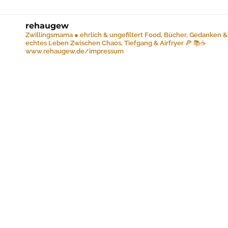
rehaugew
Zwillingsmama ● ehrlich & ungefiltert
Food, Bücher, Gedanken &
echtes Leben
Zwischen Chaos, Tiefgang & Airfryer 🍕 📚☕️
www.rehaugew.de/impressum