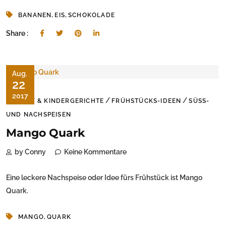
,
,
BANANEN
EIS
SCHOKOLADE
Share :
Aug.
22
2017
/
/
BABY & KINDERGERICHTE
FRÜHSTÜCKS-IDEEN
SÜSS- U
ND NACHSPEISEN
Mango Quark
by Conny
Keine Kommentare
Eine leckere Nachspeise oder Idee fürs Frühstück ist Mango
Quark.
,
MANGO
QUARK