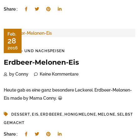
Share :
Feb.
28
2016
SÜSS- UND NACHSPEISEN
Erdbeer-Melonen-Eis
by Conny
Keine Kommentare
Heute gab es eine ganz besondere Leckerei. Erdbeer-Melonen-
Eis made by Mama Conny. 😀
,
,
,
,
,
DESSERT
EIS
ERDBEERE
HONIGMELONE
MELONE
SELBST
GEMACHT
Share :