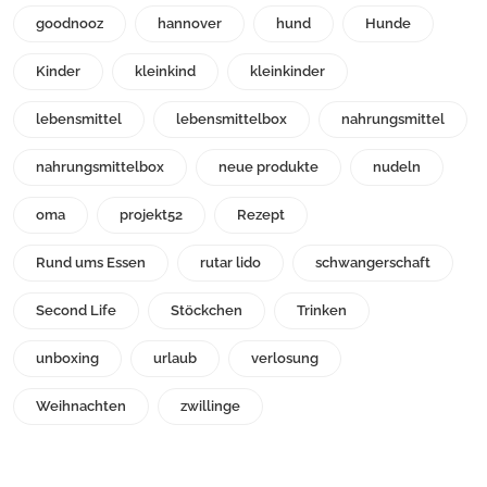
goodnooz
hannover
hund
Hunde
Kinder
kleinkind
kleinkinder
lebensmittel
lebensmittelbox
nahrungsmittel
nahrungsmittelbox
neue produkte
nudeln
oma
projekt52
Rezept
Rund ums Essen
rutar lido
schwangerschaft
Second Life
Stöckchen
Trinken
unboxing
urlaub
verlosung
Weihnachten
zwillinge