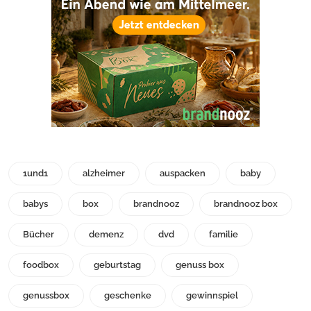
1und1
alzheimer
auspacken
baby
babys
box
brandnooz
brandnooz box
Bücher
demenz
dvd
familie
foodbox
geburtstag
genuss box
genussbox
geschenke
gewinnspiel