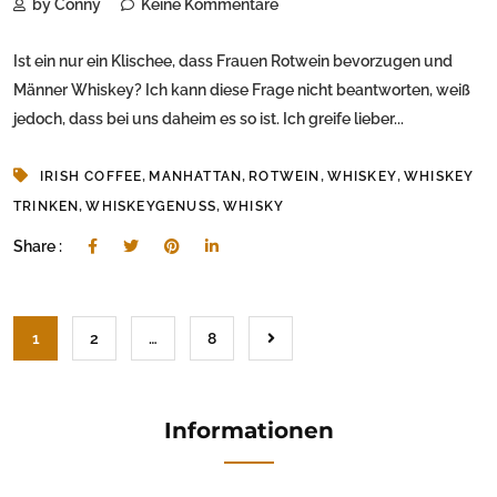
by Conny
Keine Kommentare
Ist ein nur ein Klischee, dass Frauen Rotwein bevorzugen und
Männer Whiskey? Ich kann diese Frage nicht beantworten, weiß
jedoch, dass bei uns daheim es so ist. Ich greife lieber...
,
,
,
,
IRISH COFFEE
MANHATTAN
ROTWEIN
WHISKEY
WHISKEY
,
,
TRINKEN
WHISKEYGENUSS
WHISKY
Share :
1
2
…
8
Informationen