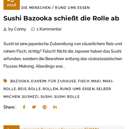
2016
/
ÜBER DIE MENSCHEN
RUND UMS ESSEN
Sushi Bazooka schießt die Rolle ab
by Conny
1 Kommentar
Sushi ist eine japanische Zubereitung von säuerlichem Reis und
rohem Fisch, richtig? Falsch! Nicht die Japaner haben das Sushi
erfunden, sondern die Bewohner entlang des südostasiatischen
Flusses Mekong. Allerdings war...
,
,
,
,
,
BAZOOKA
DAHEIM
FÜR ZUHAUSE
FISCH
MAKI
MAKI-
,
,
,
,
,
ROLLE
REIS
ROLLE
ROLLEN
RUND UMS ESSEN
SELBER
,
,
,
MACHEN
SUSHEZI
SUSHI
SUSHI ROLLE
Share :