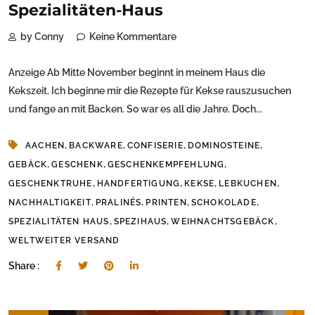
Spezialitäten-Haus
by Conny
Keine Kommentare
Anzeige Ab Mitte November beginnt in meinem Haus die
Kekszeit. Ich beginne mir die Rezepte für Kekse rauszusuchen
und fange an mit Backen. So war es all die Jahre. Doch...
,
,
,
,
AACHEN
BACKWARE
CONFISERIE
DOMINOSTEINE
,
,
,
GEBÄCK
GESCHENK
GESCHENKEMPFEHLUNG
,
,
,
,
GESCHENKTRUHE
HANDFERTIGUNG
KEKSE
LEBKUCHEN
,
,
,
,
NACHHALTIGKEIT
PRALINÉS
PRINTEN
SCHOKOLADE
,
,
,
SPEZIALITÄTEN HAUS
SPEZIHAUS
WEIHNACHTSGEBÄCK
WELTWEITER VERSAND
Share :