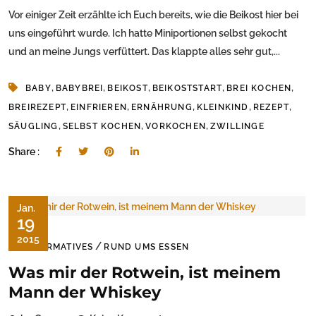
Vor einiger Zeit erzählte ich Euch bereits, wie die Beikost hier bei
uns eingeführt wurde. Ich hatte Miniportionen selbst gekocht
und an meine Jungs verfüttert. Das klappte alles sehr gut,...
,
,
,
,
,
BABY
BABYBREI
BEIKOST
BEIKOSTSTART
BREI KOCHEN
,
,
,
,
,
BREIREZEPT
EINFRIEREN
ERNÄHRUNG
KLEINKIND
REZEPT
,
,
,
SÄUGLING
SELBST KOCHEN
VORKOCHEN
ZWILLINGE
Share :
Jan.
19
2015
/
INFORMATIVES
RUND UMS ESSEN
Was mir der Rotwein, ist meinem
Mann der Whiskey