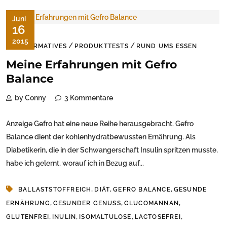
Juni
16
2015
/
/
INFORMATIVES
PRODUKTTESTS
RUND UMS ESSEN
Meine Erfahrungen mit Gefro
Balance
by Conny
3 Kommentare
Anzeige Gefro hat eine neue Reihe herausgebracht. Gefro
Balance dient der kohlenhydratbewussten Ernährung. Als
Diabetikerin, die in der Schwangerschaft Insulin spritzen musste,
habe ich gelernt, worauf ich in Bezug auf...
,
,
,
BALLASTSTOFFREICH
DIÄT
GEFRO BALANCE
GESUNDE
,
,
,
ERNÄHRUNG
GESUNDER GENUSS
GLUCOMANNAN
,
,
,
,
GLUTENFREI
INULIN
ISOMALTULOSE
LACTOSEFREI