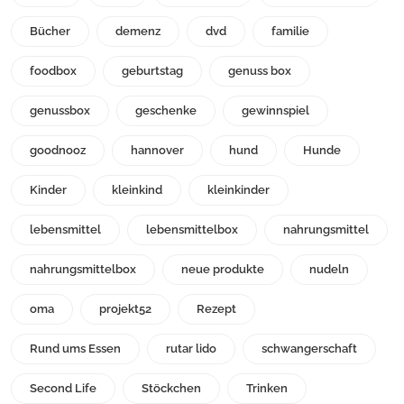
Bücher
demenz
dvd
familie
foodbox
geburtstag
genuss box
genussbox
geschenke
gewinnspiel
goodnooz
hannover
hund
Hunde
Kinder
kleinkind
kleinkinder
lebensmittel
lebensmittelbox
nahrungsmittel
nahrungsmittelbox
neue produkte
nudeln
oma
projekt52
Rezept
Rund ums Essen
rutar lido
schwangerschaft
Second Life
Stöckchen
Trinken