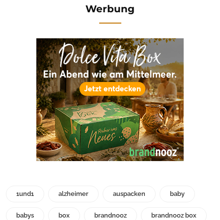
Werbung
1und1
alzheimer
auspacken
baby
babys
box
brandnooz
brandnooz box