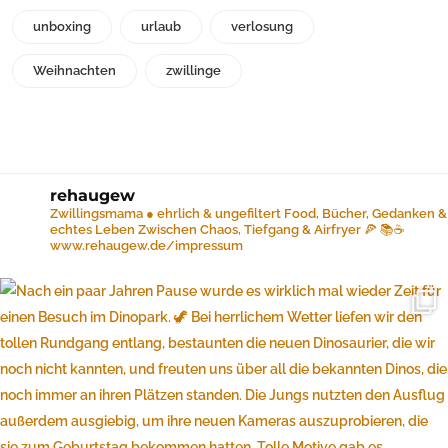
unboxing
urlaub
verlosung
Weihnachten
zwillinge
rehaugew
Zwillingsmama ● ehrlich & ungefiltert
Food, Bücher, Gedanken &
echtes Leben
Zwischen Chaos, Tiefgang & Airfryer 🍕 📚☕️
www.rehaugew.de/impressum