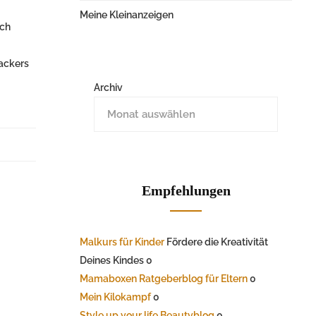
Meine Kleinanzeigen
lch
hackers
Archiv
Empfehlungen
Malkurs für Kinder
Fördere die Kreativität
Deines Kindes 0
Mamaboxen Ratgeberblog für Eltern
0
Mein Kilokampf
0
Style up your life Beautyblog
0