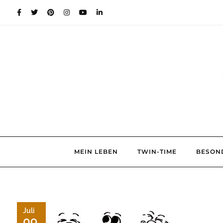
Skip
to
content
MEIN LEBEN
TWIN-TIME
BESON
Juli
09