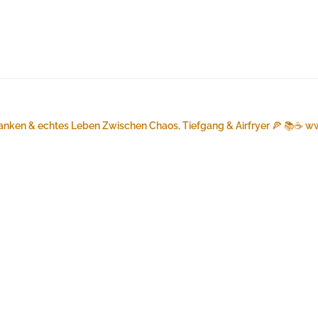
anken & echtes Leben
Zwischen Chaos, Tiefgang & Airfryer 🍕 📚☕️
ww