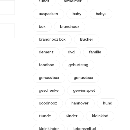
1und1
alzheimer
auspacken
baby
babys
box
brandnooz
brandnooz box
Bücher
demenz
dvd
familie
foodbox
geburtstag
genuss box
genussbox
geschenke
gewinnspiel
goodnooz
hannover
hund
Hunde
Kinder
kleinkind
kleinkinder
lebensmittel