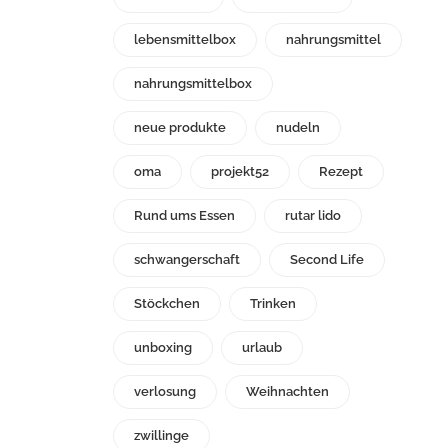
lebensmittelbox
nahrungsmittel
nahrungsmittelbox
neue produkte
nudeln
oma
projekt52
Rezept
Rund ums Essen
rutar lido
schwangerschaft
Second Life
Stöckchen
Trinken
unboxing
urlaub
verlosung
Weihnachten
zwillinge