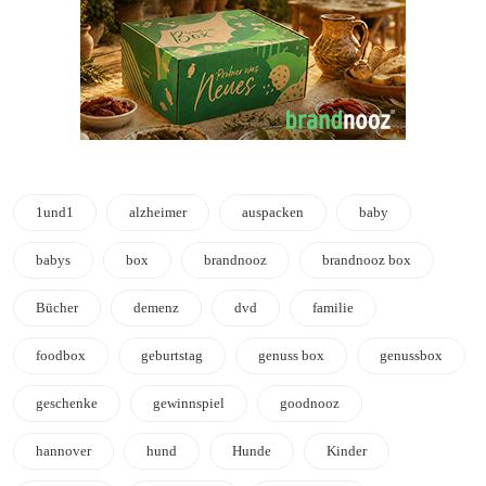
1und1
alzheimer
auspacken
baby
babys
box
brandnooz
brandnooz box
Bücher
demenz
dvd
familie
foodbox
geburtstag
genuss box
genussbox
geschenke
gewinnspiel
goodnooz
hannover
hund
Hunde
Kinder