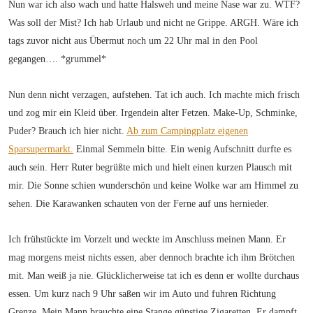
Nun war ich also wach und hatte Halsweh und meine Nase war zu. WTF?
Was soll der Mist? Ich hab Urlaub und nicht ne Grippe. ARGH. Wäre ich
tags zuvor nicht aus Übermut noch um 22 Uhr mal in den Pool
gegangen…. *grummel*
Nun denn nicht verzagen, aufstehen. Tat ich auch. Ich machte mich frisch
und zog mir ein Kleid über. Irgendein alter Fetzen. Make-Up, Schminke,
Puder? Brauch ich hier nicht.
Ab zum Campingplatz eigenen
Sparsupermarkt.
Einmal Semmeln bitte. Ein wenig Aufschnitt durfte es
auch sein. Herr Ruter begrüßte mich und hielt einen kurzen Plausch mit
mir. Die Sonne schien wunderschön und keine Wolke war am Himmel zu
sehen. Die Karawanken schauten von der Ferne auf uns hernieder.
Ich frühstückte im Vorzelt und weckte im Anschluss meinen Mann. Er
mag morgens meist nichts essen, aber dennoch brachte ich ihm Brötchen
mit. Man weiß ja nie. Glücklicherweise tat ich es denn er wollte durchaus
essen. Um kurz nach 9 Uhr saßen wir im Auto und fuhren Richtung
Grenze. Mein Mann brauchte eine Stange günstige Zigaretten. Er dampft