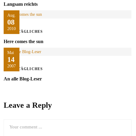
Langsam reichts
Aug.
08
2010
ALLTÄGLICHES
Here comes the sun
Mai
14
2007
ALLTÄGLICHES
An alle Blog-Leser
Leave a Reply