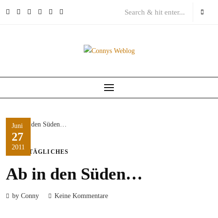
Skip
to
content
Juni
27
2011
ALLTÄGLICHES
Ab in den Süden…
by Conny
Keine Kommentare