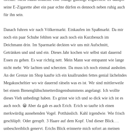
seine E-Zigarette aber ein paar echte dürfen es dennoch neben ruhig auch
für ihn sein.
Danach fuhren wir nach Völkermarkt. Einkaufen im Spaßmarkt. Da mir
noch ein paar Schuhe fehlten war auch noch ein Kurzbesuch im
Deichmann drin. Im Sparmarkt deckten wir uns mit Aufschnitt,
Getränken und und und ein. Dieses Jahr kochen wir selbst statt dauernd
Essen zu gehen. Es war richtig nett. Mein Mann war entspannt wie lange
nicht mehr. Wir lachten und scherzten. Da muss ich noch einmal ausholen.
An der Grenze im Shop kaufte ich ein knallrunden fettes genial lächelndes
Megakuscheltier wo wir dauernd rätseln was es ist. Wir sind mittlerweile
bei einem Bienenglühschmetterdingensbummens angelangt. Ich wollte
dieses Vieh unbedingt haben. Es grinst wie ich und so dick wie ich ist es
auch noch. 😀 Aber da gab es auch Erich. Erich so taufte ich einen
merkwürdig aussehenden Vogel. Potthässlich. Kahl irgendwie. Wie frisch
geschlüpft. Oder gerupft. 3 Haare auf dem Kopf. Und dieser Blick….
unbeschreiblich genervt. Erichs Blick erinnerte mich sofort an meinen