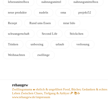
lebensmittelbox
nahrungsmittel
nahrungsmittelbox
neue produkte
nudeln
oma
projekt52
Rezept
Rund ums Essen
rutar lido
schwangerschaft
Second Life
Stöckchen
Trinken
unboxing
urlaub
verlosung
Weihnachten
zwillinge
rehaugew
Zwillingsmama ● ehrlich & ungefiltert
Food, Bücher, Gedanken & echtes
Leben
Zwischen Chaos, Tiefgang & Airfryer 🍕 📚☕️
www.rehaugew.de/impressum