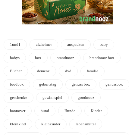
1und1
alzheimer
auspacken
baby
babys
box
brandnooz
brandnooz box
Bücher
demenz
dvd
familie
foodbox
geburtstag
genuss box
genussbox
geschenke
gewinnspiel
goodnooz
hannover
hund
Hunde
Kinder
kleinkind
kleinkinder
lebensmittel