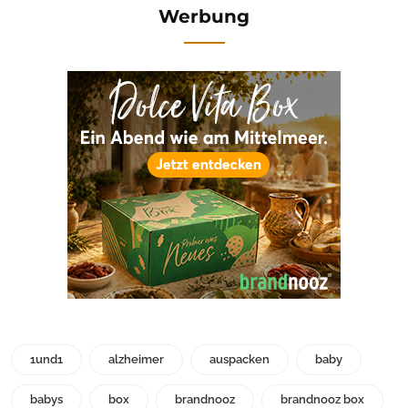
Werbung
1und1
alzheimer
auspacken
baby
babys
box
brandnooz
brandnooz box