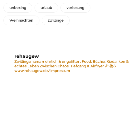
unboxing
urlaub
verlosung
Weihnachten
zwillinge
rehaugew
Zwillingsmama ● ehrlich & ungefiltert
Food, Bücher, Gedanken &
echtes Leben
Zwischen Chaos, Tiefgang & Airfryer 🍕 📚☕️
www.rehaugew.de/impressum