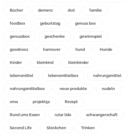
Bücher
demenz
dvd
familie
foodbox
geburtstag
genuss box
genussbox
geschenke
gewinnspiel
goodnooz
hannover
hund
Hunde
Kinder
kleinkind
kleinkinder
lebensmittel
lebensmittelbox
nahrungsmittel
nahrungsmittelbox
neue produkte
nudeln
oma
projekt52
Rezept
Rund ums Essen
rutar lido
schwangerschaft
Second Life
Stöckchen
Trinken