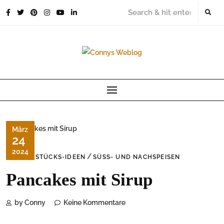
Skip
to
content
März
24
2024
/
FRÜHSTÜCKS-IDEEN
SÜSS- UND NACHSPEISEN
Pancakes mit Sirup
by Conny
Keine Kommentare