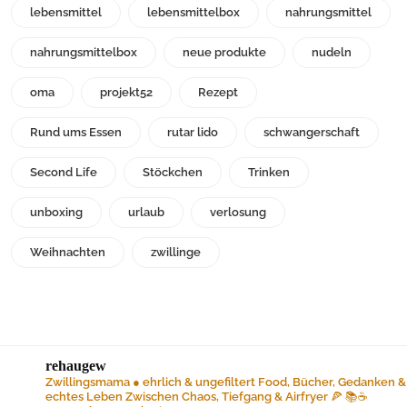
lebensmittel
lebensmittelbox
nahrungsmittel
nahrungsmittelbox
neue produkte
nudeln
oma
projekt52
Rezept
Rund ums Essen
rutar lido
schwangerschaft
Second Life
Stöckchen
Trinken
unboxing
urlaub
verlosung
Weihnachten
zwillinge
rehaugew
Zwillingsmama ● ehrlich & ungefiltert
Food, Bücher, Gedanken &
echtes Leben
Zwischen Chaos, Tiefgang & Airfryer 🍕 📚☕️