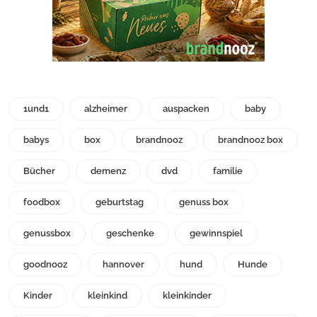
1und1
alzheimer
auspacken
baby
babys
box
brandnooz
brandnooz box
Bücher
demenz
dvd
familie
foodbox
geburtstag
genuss box
genussbox
geschenke
gewinnspiel
goodnooz
hannover
hund
Hunde
Kinder
kleinkind
kleinkinder