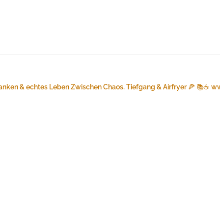
anken & echtes Leben
Zwischen Chaos, Tiefgang & Airfryer 🍕 📚☕️
ww