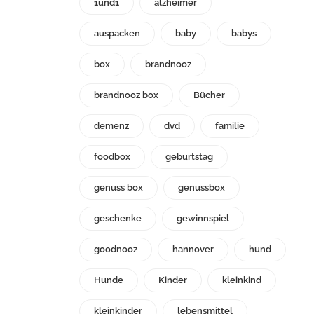
1und1
alzheimer
auspacken
baby
babys
box
brandnooz
brandnooz box
Bücher
demenz
dvd
familie
foodbox
geburtstag
genuss box
genussbox
geschenke
gewinnspiel
goodnooz
hannover
hund
Hunde
Kinder
kleinkind
kleinkinder
lebensmittel