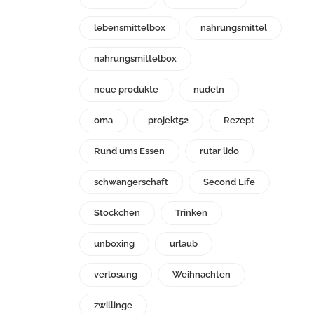
lebensmittelbox
nahrungsmittel
nahrungsmittelbox
neue produkte
nudeln
oma
projekt52
Rezept
Rund ums Essen
rutar lido
schwangerschaft
Second Life
Stöckchen
Trinken
unboxing
urlaub
verlosung
Weihnachten
zwillinge