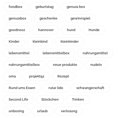
foodbox
geburtstag
genuss box
genussbox
geschenke
gewinnspiel
goodnooz
hannover
hund
Hunde
Kinder
kleinkind
kleinkinder
lebensmittel
lebensmittelbox
nahrungsmittel
nahrungsmittelbox
neue produkte
nudeln
oma
projekt52
Rezept
Rund ums Essen
rutar lido
schwangerschaft
Second Life
Stöckchen
Trinken
unboxing
urlaub
verlosung