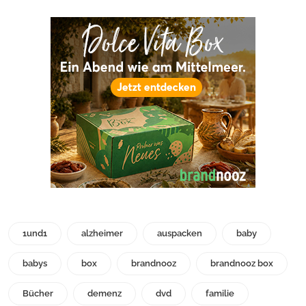
1und1
alzheimer
auspacken
baby
babys
box
brandnooz
brandnooz box
Bücher
demenz
dvd
familie