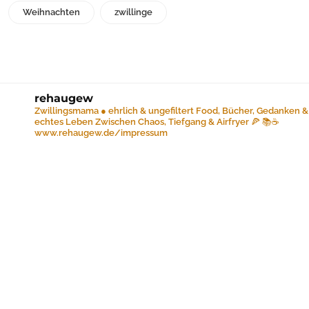
Weihnachten
zwillinge
rehaugew
Zwillingsmama ● ehrlich & ungefiltert
Food, Bücher, Gedanken &
echtes Leben
Zwischen Chaos, Tiefgang & Airfryer 🍕 📚☕️
www.rehaugew.de/impressum