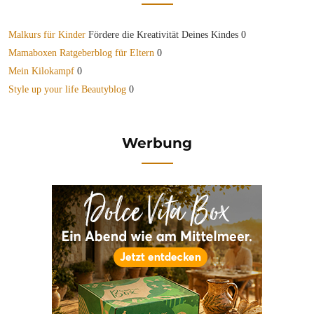
Malkurs für Kinder
Fördere die Kreativität Deines Kindes 0
Mamaboxen Ratgeberblog für Eltern
0
Mein Kilokampf
0
Style up your life Beautyblog
0
Werbung