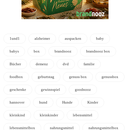
1und1
alzheimer
auspacken
baby
babys
box
brandnooz
brandnooz box
Bücher
demenz
dvd
familie
foodbox
geburtstag
genuss box
genussbox
geschenke
gewinnspiel
goodnooz
hannover
hund
Hunde
Kinder
kleinkind
kleinkinder
lebensmittel
lebensmittelbox
nahrungsmittel
nahrungsmittelbox