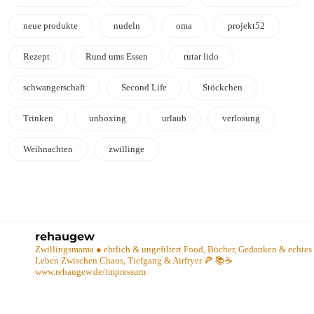
neue produkte
nudeln
oma
projekt52
Rezept
Rund ums Essen
rutar lido
schwangerschaft
Second Life
Stöckchen
Trinken
unboxing
urlaub
verlosung
Weihnachten
zwillinge
rehaugew
Zwillingsmama ● ehrlich & ungefiltert
Food, Bücher, Gedanken & echtes
Leben
Zwischen Chaos, Tiefgang & Airfryer 🍕 📚☕️
www.rehaugew.de/impressum