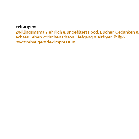
rehaugew
Zwillingsmama ● ehrlich & ungefiltert
Food, Bücher, Gedanken &
echtes Leben
Zwischen Chaos, Tiefgang & Airfryer 🍕 📚☕️
www.rehaugew.de/impressum