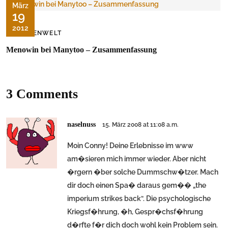
März
19
2012
MEDIENWELT
Menowin bei Manytoo – Zusammenfassung
3 Comments
naselnuss
15. März 2008 at 11:08 a.m.
Moin Conny! Deine Erlebnisse im www
am�sieren mich immer wieder. Aber nicht
�rgern �ber solche Dummschw�tzer. Mach
dir doch einen Spa� daraus gem�� „the
imperium strikes back“. Die psychologische
Kriegsf�hrung, �h, Gespr�chsf�hrung
d�rfte f�r dich doch wohl kein Problem sein.