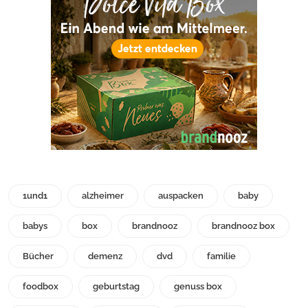
1und1
alzheimer
auspacken
baby
babys
box
brandnooz
brandnooz box
Bücher
demenz
dvd
familie
foodbox
geburtstag
genuss box