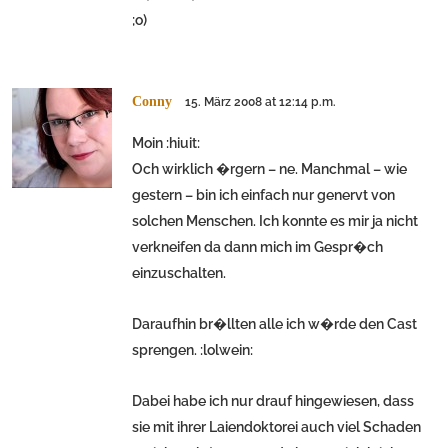
;o)
Conny
15. März 2008 at 12:14 p.m.
Moin :hiuit:
Och wirklich �rgern – ne. Manchmal – wie
gestern – bin ich einfach nur genervt von
solchen Menschen. Ich konnte es mir ja nicht
verkneifen da dann mich im Gespr�ch
einzuschalten.
Daraufhin br�llten alle ich w�rde den Cast
sprengen. :lolwein:
Dabei habe ich nur drauf hingewiesen, dass
sie mit ihrer Laiendoktorei auch viel Schaden