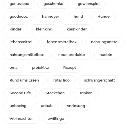
genussbox
geschenke
gewinnspiel
goodnooz
hannover
hund
Hunde
Kinder
kleinkind
kleinkinder
lebensmittel
lebensmittelbox
nahrungsmittel
nahrungsmittelbox
neue produkte
nudeln
oma
projekt52
Rezept
Rund ums Essen
rutar lido
schwangerschaft
Second Life
Stöckchen
Trinken
unboxing
urlaub
verlosung
Weihnachten
zwillinge