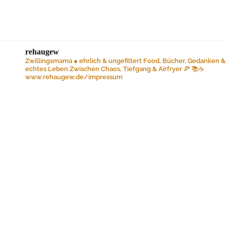
rehaugew
Zwillingsmama ● ehrlich & ungefiltert
Food, Bücher, Gedanken &
echtes Leben
Zwischen Chaos, Tiefgang & Airfryer 🍕 📚☕️
www.rehaugew.de/impressum