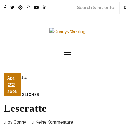
Skip
to
content
Apr.
22
2008
ALLTÄGLICHES
Leseratte
by Conny
Keine Kommentare