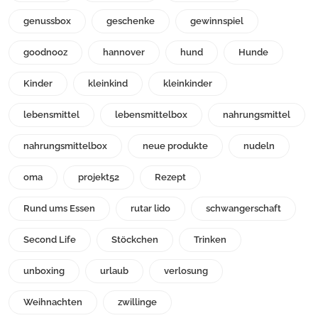
genussbox
geschenke
gewinnspiel
goodnooz
hannover
hund
Hunde
Kinder
kleinkind
kleinkinder
lebensmittel
lebensmittelbox
nahrungsmittel
nahrungsmittelbox
neue produkte
nudeln
oma
projekt52
Rezept
Rund ums Essen
rutar lido
schwangerschaft
Second Life
Stöckchen
Trinken
unboxing
urlaub
verlosung
Weihnachten
zwillinge