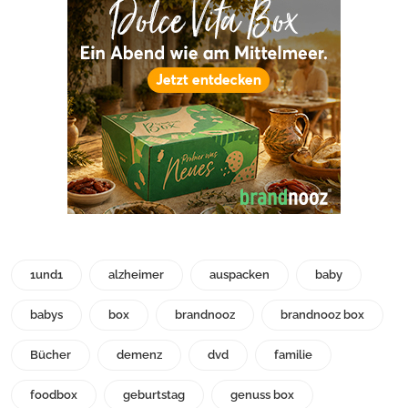
1und1
alzheimer
auspacken
baby
babys
box
brandnooz
brandnooz box
Bücher
demenz
dvd
familie
foodbox
geburtstag
genuss box