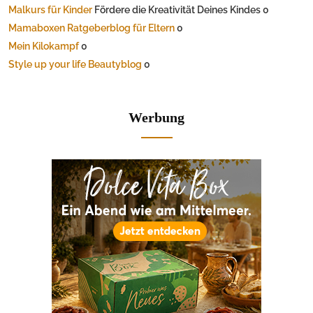
Malkurs für Kinder
Fördere die Kreativität Deines Kindes 0
Mamaboxen Ratgeberblog für Eltern
0
Mein Kilokampf
0
Style up your life Beautyblog
0
Werbung