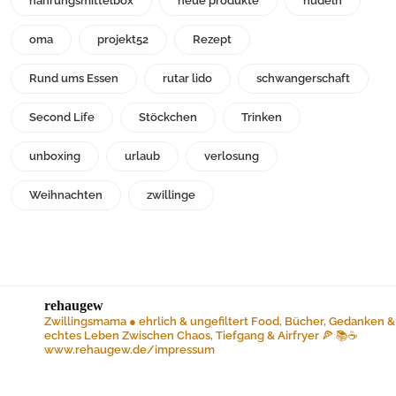
nahrungsmittelbox
neue produkte
nudeln
oma
projekt52
Rezept
Rund ums Essen
rutar lido
schwangerschaft
Second Life
Stöckchen
Trinken
unboxing
urlaub
verlosung
Weihnachten
zwillinge
rehaugew
Zwillingsmama ● ehrlich & ungefiltert
Food, Bücher, Gedanken &
echtes Leben
Zwischen Chaos, Tiefgang & Airfryer 🍕 📚☕️
www.rehaugew.de/impressum