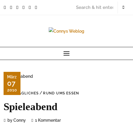
Skip
to
content
März
07
2010
/
ALLTÄGLICHES
RUND UMS ESSEN
Spieleabend
by Conny
1 Kommentar