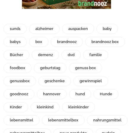
1und1
alzheimer
auspacken
baby
babys
box
brandnooz
brandnooz box
Bücher
demenz
dvd
familie
foodbox
geburtstag
genuss box
genussbox
geschenke
gewinnspiel
goodnooz
hannover
hund
Hunde
Kinder
kleinkind
kleinkinder
lebensmittel
lebensmittelbox
nahrungsmittel