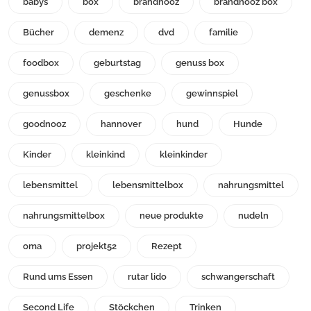
babys
box
brandnooz
brandnooz box
Bücher
demenz
dvd
familie
foodbox
geburtstag
genuss box
genussbox
geschenke
gewinnspiel
goodnooz
hannover
hund
Hunde
Kinder
kleinkind
kleinkinder
lebensmittel
lebensmittelbox
nahrungsmittel
nahrungsmittelbox
neue produkte
nudeln
oma
projekt52
Rezept
Rund ums Essen
rutar lido
schwangerschaft
Second Life
Stöckchen
Trinken