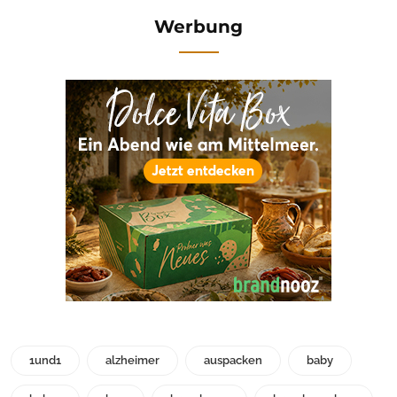
Werbung
1und1
alzheimer
auspacken
baby