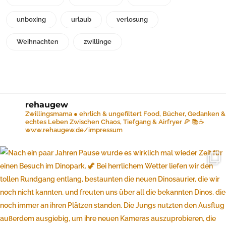
unboxing
urlaub
verlosung
Weihnachten
zwillinge
rehaugew
Zwillingsmama ● ehrlich & ungefiltert
Food, Bücher, Gedanken &
echtes Leben
Zwischen Chaos, Tiefgang & Airfryer 🍕 📚☕️
www.rehaugew.de/impressum