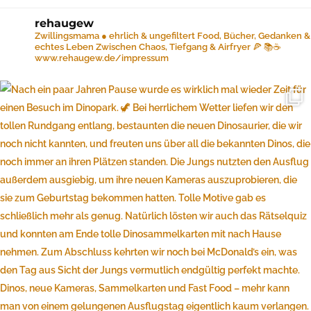
rehaugew
Zwillingsmama ● ehrlich & ungefiltert
Food, Bücher, Gedanken &
echtes Leben
Zwischen Chaos, Tiefgang & Airfryer 🍕 📚☕️
www.rehaugew.de/impressum