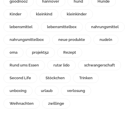
goodnooz
hannover
hund
Hunde
Kinder
kleinkind
kleinkinder
lebensmittel
lebensmittelbox
nahrungsmittel
nahrungsmittelbox
neue produkte
nudeln
oma
projekt52
Rezept
Rund ums Essen
rutar lido
schwangerschaft
Second Life
Stöckchen
Trinken
unboxing
urlaub
verlosung
Weihnachten
zwillinge