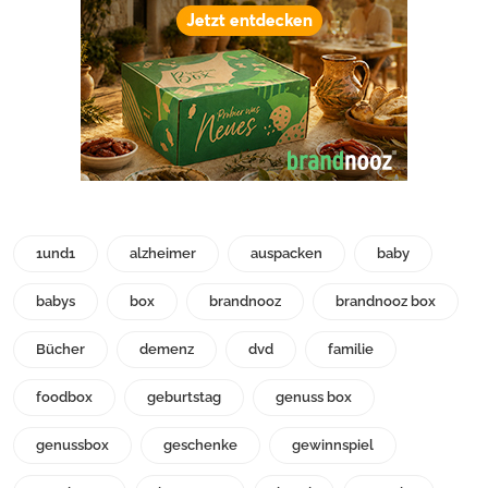
1und1
alzheimer
auspacken
baby
babys
box
brandnooz
brandnooz box
Bücher
demenz
dvd
familie
foodbox
geburtstag
genuss box
genussbox
geschenke
gewinnspiel