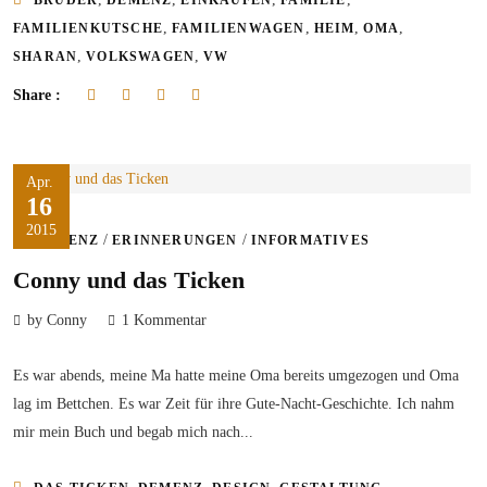
BRUDER
DEMENZ
EINKAUFEN
FAMILIE
,
,
,
,
FAMILIENKUTSCHE
FAMILIENWAGEN
HEIM
OMA
,
,
SHARAN
VOLKSWAGEN
VW
Share :
Apr.
16
2015
/
/
DEMENZ
ERINNERUNGEN
INFORMATIVES
Conny und das Ticken
by Conny
1 Kommentar
Es war abends, meine Ma hatte meine Oma bereits umgezogen und Oma
lag im Bettchen. Es war Zeit für ihre Gute-Nacht-Geschichte. Ich nahm
mir mein Buch und begab mich nach...