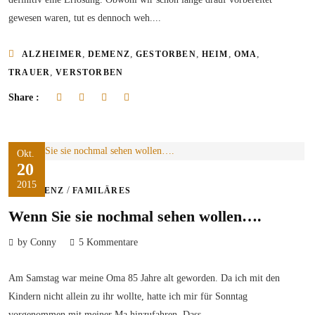
gewesen waren, tut es dennoch weh....
,
,
,
,
,
ALZHEIMER
DEMENZ
GESTORBEN
HEIM
OMA
,
TRAUER
VERSTORBEN
Share :
Okt.
20
2015
/
DEMENZ
FAMILÄRES
Wenn Sie sie nochmal sehen wollen….
by Conny
5 Kommentare
Am Samstag war meine Oma 85 Jahre alt geworden. Da ich mit den
Kindern nicht allein zu ihr wollte, hatte ich mir für Sonntag
vorgenommen mit meiner Ma hinzufahren. Dass...