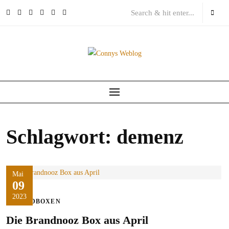
Skip
to
content
Schlagwort:
demenz
Mai
09
2023
FOODBOXEN
Die Brandnooz Box aus April