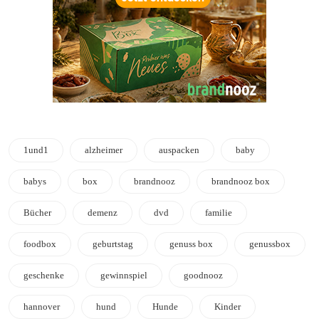
1und1
alzheimer
auspacken
baby
babys
box
brandnooz
brandnooz box
Bücher
demenz
dvd
familie
foodbox
geburtstag
genuss box
genussbox
geschenke
gewinnspiel
goodnooz
hannover
hund
Hunde
Kinder