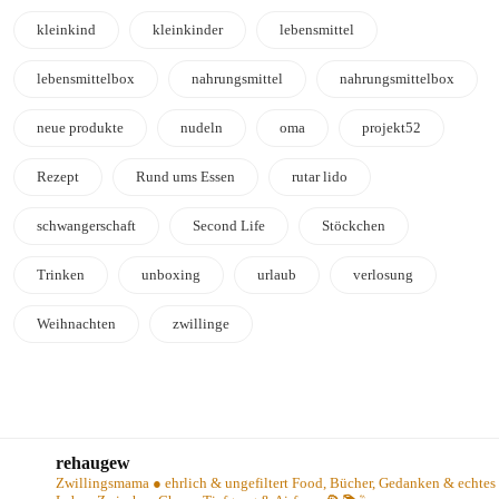
kleinkind
kleinkinder
lebensmittel
lebensmittelbox
nahrungsmittel
nahrungsmittelbox
neue produkte
nudeln
oma
projekt52
Rezept
Rund ums Essen
rutar lido
schwangerschaft
Second Life
Stöckchen
Trinken
unboxing
urlaub
verlosung
Weihnachten
zwillinge
rehaugew
Zwillingsmama ● ehrlich & ungefiltert
Food, Bücher, Gedanken & echtes