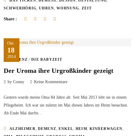
,
,
,
,
DAS TICKEN
DEMENZ
DESIGN
GESTALTUNG
,
,
,
SCHWERHÖRIG
UHREN
WOHNUNG
ZEIT
Share :
Okt.
18
2014
/
DEMENZ
DIE BABYZEIT
Der Uroma ihre Urgroßkinder gezeigt
by Conny
Keine Kommentare
Gestern wurde meine Oma 84 Jahre alt. Seit Mai 2013 lebt sie in einem
Pflegeheim. Ich war sie zuletzt im Mai diesen Jahres im Heim besuchen.
Ab Ende Mai durfte...
,
,
,
,
,
ALZHEIMER
DEMENZ
ENKEL
HEIM
KINDERWAGEN