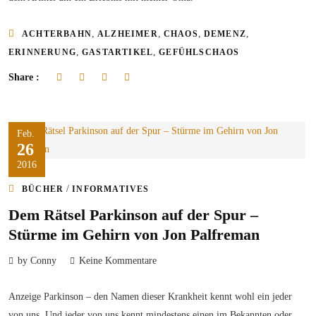
,
,
,
,
ACHTERBAHN
ALZHEIMER
CHAOS
DEMENZ
,
,
ERINNERUNG
GASTARTIKEL
GEFÜHLSCHAOS
Share :
Feb.
26
2016
/
BÜCHER
INFORMATIVES
Dem Rätsel Parkinson auf der Spur –
Stürme im Gehirn von Jon Palfreman
by Conny
Keine Kommentare
Anzeige Parkinson – den Namen dieser Krankheit kennt wohl ein jeder
von uns. Und jeder von uns kennt mindestens einen im Bekannten oder