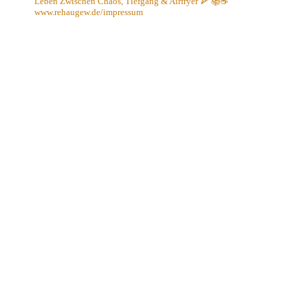
Leben
Zwischen Chaos, Tiefgang & Airfryer 🍕 📚☕️
www.rehaugew.de/impressum