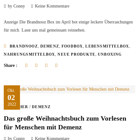
by Conny
Keine Kommentare
Anzeige Die Brandnooz Box im April bot einige leckere Überraschungen
für mich. Lasst uns mal gemeinsam reinsehen.
,
,
,
,
BRANDNOOZ
DEMENZ
FOODBOX
LEBENSMITTELBOX
,
,
NAHRUNGSMITTELBOX
NEUE PRODUKTE
UNBOXING
Share :
Okt.
02
2022
/
BÜCHER
DEMENZ
Das große Weihnachtsbuch zum Vorlesen
für Menschen mit Demenz
by Conny
Keine Kommentare