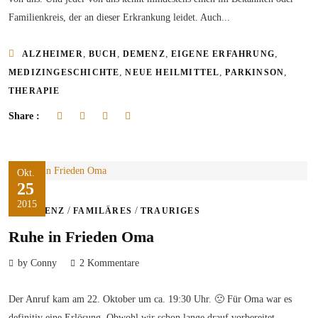
Familienkreis, der an dieser Erkrankung leidet. Auch...
,
,
,
,
ALZHEIMER
BUCH
DEMENZ
EIGENE ERFAHRUNG
,
,
,
MEDIZINGESCHICHTE
NEUE HEILMITTEL
PARKINSON
THERAPIE
Share :
Okt.
25
2015
/
/
DEMENZ
FAMILÄRES
TRAURIGES
Ruhe in Frieden Oma
by Conny
2 Kommentare
Der Anruf kam am 22. Oktober um ca. 19:30 Uhr. 🙁 Für Oma war es
definitiv eine Erlösung. Obwohl wir schon lange drauf vorbereitet