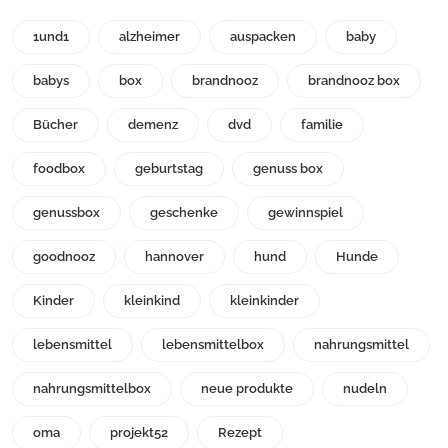
1und1
alzheimer
auspacken
baby
babys
box
brandnooz
brandnooz box
Bücher
demenz
dvd
familie
foodbox
geburtstag
genuss box
genussbox
geschenke
gewinnspiel
goodnooz
hannover
hund
Hunde
Kinder
kleinkind
kleinkinder
lebensmittel
lebensmittelbox
nahrungsmittel
nahrungsmittelbox
neue produkte
nudeln
oma
projekt52
Rezept