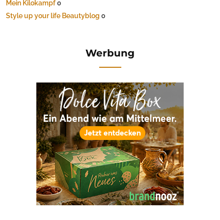
Mein Kilokampf
0
Style up your life Beautyblog
0
Werbung