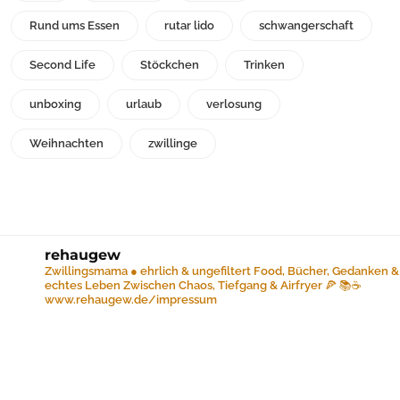
Rund ums Essen
rutar lido
schwangerschaft
Second Life
Stöckchen
Trinken
unboxing
urlaub
verlosung
Weihnachten
zwillinge
rehaugew
Zwillingsmama ● ehrlich & ungefiltert
Food, Bücher, Gedanken &
echtes Leben
Zwischen Chaos, Tiefgang & Airfryer 🍕 📚☕️
www.rehaugew.de/impressum