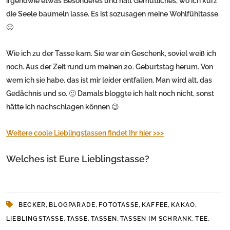
irgendwie etwas Besonderes und halt Gemütliches, wo ich kurz
die Seele baumeln lasse. Es ist sozusagen meine Wohlfühltasse.
🙂
Wie ich zu der Tasse kam. Sie war ein Geschenk, soviel weiß ich
noch. Aus der Zeit rund um meinen 20. Geburtstag herum. Von
wem ich sie habe, das ist mir leider entfallen. Man wird alt, das
Gedächnis und so. 🙂 Damals bloggte ich halt noch nicht, sonst
hätte ich nachschlagen können 😉
Weitere coole Lieblingstassen findet Ihr hier >>>
Welches ist Eure Lieblingstasse?
,
,
,
,
,
BECKER
BLOGPARADE
FOTOTASSE
KAFFEE
KAKAO
,
,
,
,
,
LIEBLINGSTASSE
TASSE
TASSEN
TASSEN IM SCHRANK
TEE