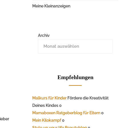
Meine Kleinanzeigen
Archiv
Empfehlungen
Malkurs für Kinder
Fördere die Kreativität
Deines Kindes 0
Mamaboxen Ratgeberblog für Eltern
0
lieber
Mein Kilokampf
0
Style up your life Beautyblog
0