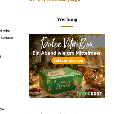
Werbung
t wird.
s können
l
zw.