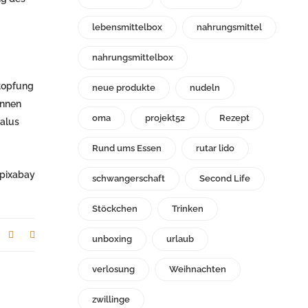
lebensmittelbox
nahrungsmittel
nahrungsmittelbox
stopfung
neue produkte
nudeln
önnen
oma
projekt52
Rezept
Salus
Rund ums Essen
rutar lido
 pixabay
schwangerschaft
Second Life
Stöckchen
Trinken
unboxing
urlaub
verlosung
Weihnachten
zwillinge