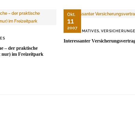
Okt.
11
2007
,
INFORMATIVES
VERSICHERUNG
VES
Interessanter Versicherungsvertra
e – der praktische
t nur) im Freizeitpark