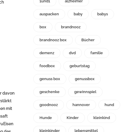
1und1
alzheimer
ch
auspacken
baby
babys
box
brandnooz
brandnooz box
Bücher
demenz
dvd
familie
foodbox
geburtstag
genuss box
genussbox
geschenke
gewinnspiel
er davon
rstärkt
goodnooz
hannover
hund
men mit
saft
Hunde
Kinder
kleinkind
ruEisen
kleinkinder
lebensmittel
ng des