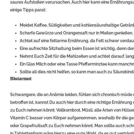
saures Aufstoßen verursachen. Auch hier kann eine Ernährungsu
einige Tipps parat:
Meidet Kaffee, Süßigkeiten und kohlensäurehaltige Geträn
Scharfe Gewürze und Orangensaft nur in Maßen genießen, d
Achtet auf eine fettarme Ernährung, da Fett schwer verdauli
Eine aufrechte Sitzhaltung beim Essen ist wichtig, denn de
Nehmt Euch Zeit für die Mahlzeiten und achtet darauf, la
Ein Glas Milch oder eine Tasse Pfefferminztee kann manc
Sollte all dies nicht helfen, so kann man auch zu Säurebi
Blutarmut
Schwangere, die an Anämie leiden, fühlen sich chronisch müde 
betroffen ist, kannst Du auch hier durch eine richtige Ernährung 
zu Euch nehmen könnt: Vollkornbrot, Müsli, alle Arten von Hüls
Vitamin C besser vom Körper aufgenommen, weshalb Ihr die gen
oder Grapefruitsaft zu Euch nehmen könnt. Man sollte auch s
in Tablettenform wäre hierzu eine gute Wahl, da es gut verträgli