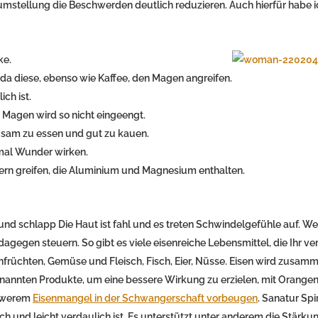
mstellung die Beschwerden deutlich reduzieren. Auch hierfür habe i
ke.
a diese, ebenso wie Kaffee, den Magen angreifen.
ch ist.
r Magen wird so nicht eingeengt.
ngsam zu essen und gut zu kauen.
hmal Wunder wirken.
ndern greifen, die Aluminium und Magnesium enthalten.
und schlapp Die Haut ist fahl und es treten Schwindelgefühle auf. W
dagegen steuern. So gibt es viele eisenreiche Lebensmittel, die Ihr ve
enfrüchten, Gemüse und Fleisch, Fisch, Eier, Nüsse. Eisen wird zusam
annten Produkte, um eine bessere Wirkung zu erzielen, mit Orangen
chwerem
Eisenmangel in der Schwangerschaft vorbeugen
. Sanatur Spi
ch und leicht verdaulich ist. Es unterstützt unter anderem die Stärku