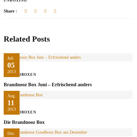
UNBOXING
Share :
Related Posts
Juli
05
2013
FOODBOXEN
Brandnooz Box Juni – Erfrischend anders
Aug.
11
2013
FOODBOXEN
Die Brandnooz Box
Dez.