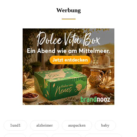
Werbung
1und1
alzheimer
auspacken
baby