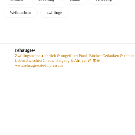
Weihnachten
zwillinge
rehaugew
Zwillingsmama ● ehrlich & ungefiltert
Food, Bücher, Gedanken & echtes
Leben
Zwischen Chaos, Tiefgang & Airfryer 🍕 📚☕️
www.rehaugew.de/impressum