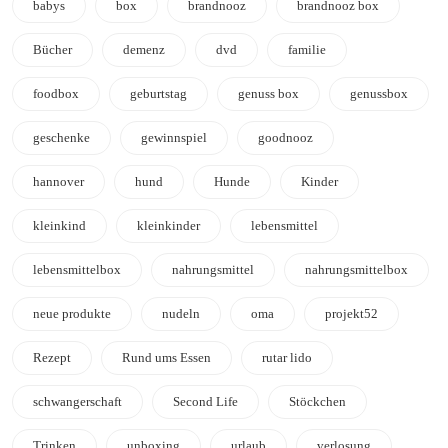
babys
box
brandnooz
brandnooz box
Bücher
demenz
dvd
familie
foodbox
geburtstag
genuss box
genussbox
geschenke
gewinnspiel
goodnooz
hannover
hund
Hunde
Kinder
kleinkind
kleinkinder
lebensmittel
lebensmittelbox
nahrungsmittel
nahrungsmittelbox
neue produkte
nudeln
oma
projekt52
Rezept
Rund ums Essen
rutar lido
schwangerschaft
Second Life
Stöckchen
Trinken
unboxing
urlaub
verlosung