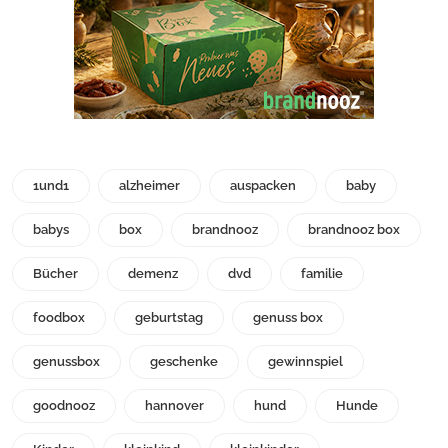
1und1
alzheimer
auspacken
baby
babys
box
brandnooz
brandnooz box
Bücher
demenz
dvd
familie
foodbox
geburtstag
genuss box
genussbox
geschenke
gewinnspiel
goodnooz
hannover
hund
Hunde