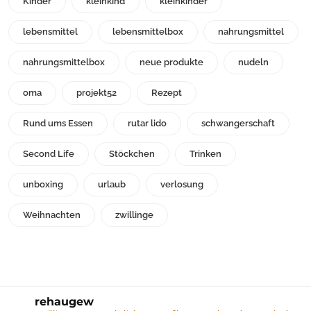
Kinder
kleinkind
kleinkinder
lebensmittel
lebensmittelbox
nahrungsmittel
nahrungsmittelbox
neue produkte
nudeln
oma
projekt52
Rezept
Rund ums Essen
rutar lido
schwangerschaft
Second Life
Stöckchen
Trinken
unboxing
urlaub
verlosung
Weihnachten
zwillinge
rehaugew