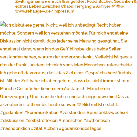
Zwillingsmama ● ehrlich & ungefiltert
Food, Bücher, Gedanken &
echtes Leben
Zwischen Chaos, Tiefgang & Airfryer 🍕 📚☕️
www.rehaugew.de/impressum