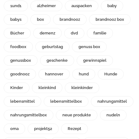
1und1
alzheimer
auspacken
baby
babys
box
brandnooz
brandnooz box
Bücher
demenz
dvd
familie
foodbox
geburtstag
genuss box
genussbox
geschenke
gewinnspiel
goodnooz
hannover
hund
Hunde
Kinder
kleinkind
kleinkinder
lebensmittel
lebensmittelbox
nahrungsmittel
nahrungsmittelbox
neue produkte
nudeln
oma
projekt52
Rezept