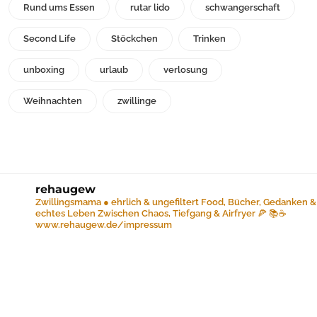
Rund ums Essen
rutar lido
schwangerschaft
Second Life
Stöckchen
Trinken
unboxing
urlaub
verlosung
Weihnachten
zwillinge
rehaugew
Zwillingsmama ● ehrlich & ungefiltert
Food, Bücher, Gedanken &
echtes Leben
Zwischen Chaos, Tiefgang & Airfryer 🍕 📚☕️
www.rehaugew.de/impressum