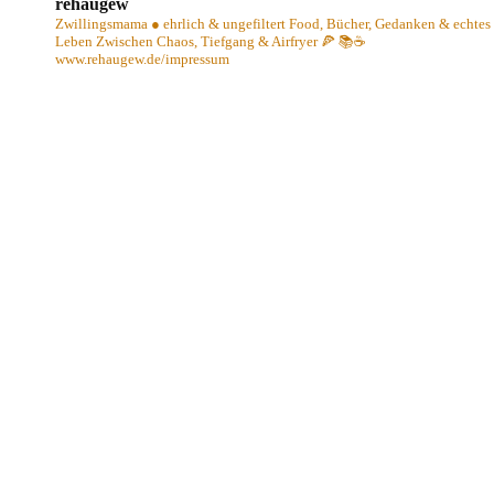
rehaugew
Zwillingsmama ● ehrlich & ungefiltert
Food, Bücher, Gedanken & echtes
Leben
Zwischen Chaos, Tiefgang & Airfryer 🍕 📚☕️
www.rehaugew.de/impressum