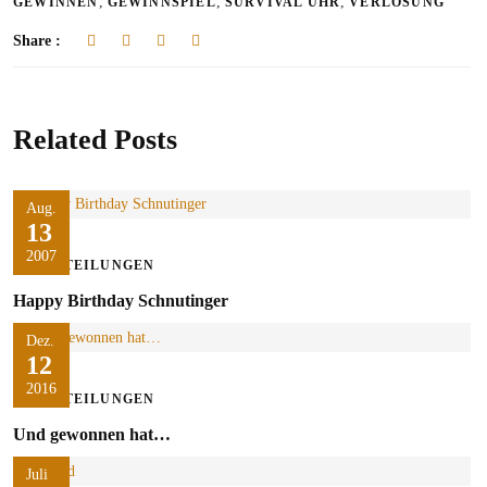
,
,
,
GEWINNEN
GEWINNSPIEL
SURVIVAL UHR
VERLOSUNG
Share :
Related Posts
Aug.
13
2007
MITTEILUNGEN
Happy Birthday Schnutinger
Dez.
12
2016
MITTEILUNGEN
Und gewonnen hat…
Juli