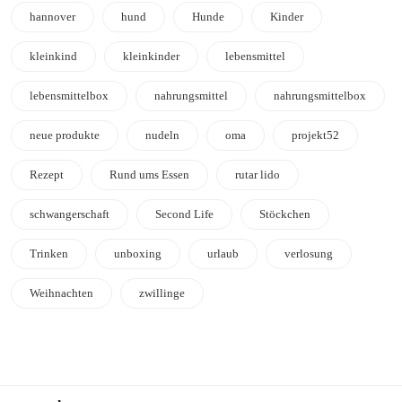
hannover
hund
Hunde
Kinder
kleinkind
kleinkinder
lebensmittel
lebensmittelbox
nahrungsmittel
nahrungsmittelbox
neue produkte
nudeln
oma
projekt52
Rezept
Rund ums Essen
rutar lido
schwangerschaft
Second Life
Stöckchen
Trinken
unboxing
urlaub
verlosung
Weihnachten
zwillinge