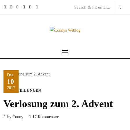
Skip
to
content
Dez.
10
2017
MITTEILUNGEN
Verlosung zum 2. Advent
by Conny
17 Kommentare