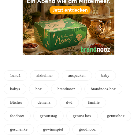
1und1
alzheimer
auspacken
baby
babys
box
brandnooz
brandnooz box
Bücher
demenz
dvd
familie
foodbox
geburtstag
genuss box
genussbox
geschenke
gewinnspiel
goodnooz