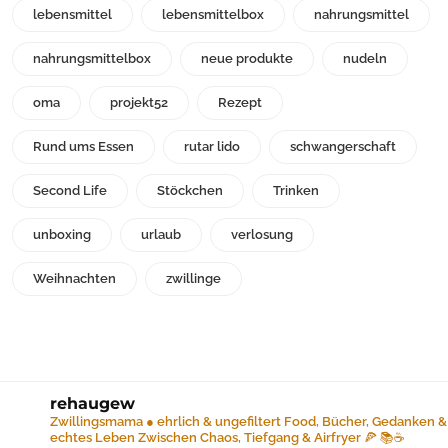
lebensmittel
lebensmittelbox
nahrungsmittel
nahrungsmittelbox
neue produkte
nudeln
oma
projekt52
Rezept
Rund ums Essen
rutar lido
schwangerschaft
Second Life
Stöckchen
Trinken
unboxing
urlaub
verlosung
Weihnachten
zwillinge
rehaugew
Zwillingsmama ● ehrlich & ungefiltert
Food, Bücher, Gedanken &
echtes Leben
Zwischen Chaos, Tiefgang & Airfryer 🍕 📚☕️