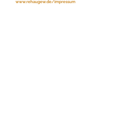
www.rehaugew.de/impressum