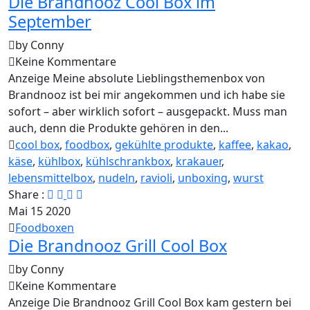
Die Brandnooz Cool Box im
September
by Conny
Keine Kommentare
Anzeige Meine absolute Lieblingsthemenbox von
Brandnooz ist bei mir angekommen und ich habe sie
sofort – aber wirklich sofort – ausgepackt. Muss man
auch, denn die Produkte gehören in den...
cool box
,
foodbox
,
gekühlte produkte
,
kaffee
,
kakao
,
käse
,
kühlbox
,
kühlschrankbox
,
krakauer
,
lebensmittelbox
,
nudeln
,
ravioli
,
unboxing
,
wurst
Share :
Mai
15
2020
Foodboxen
Die Brandnooz Grill Cool Box
by Conny
Keine Kommentare
Anzeige Die Brandnooz Grill Cool Box kam gestern bei