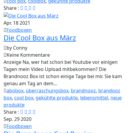
cool box
,
coolbox
,
gekühlte produkte
Share :
Apr.
18
2021
Foodboxen
Die Cool Box aus März
by Conny
Keine Kommentare
Anzeige Na, wer hat schon bei Youtube vor einigen
Tagen mein Video Upload mitbekommen? Die
Brandnooz Box ist schon einige Tage bei mir. Sie kam
genau am Tag an dem...
abobox
,
überraschungsbox
,
brandnooz
,
brandooz
box
,
cool box
,
gekühlte produkte
,
lebensmittel
,
neue
produkte
Share :
Sep.
29
2020
Foodboxen