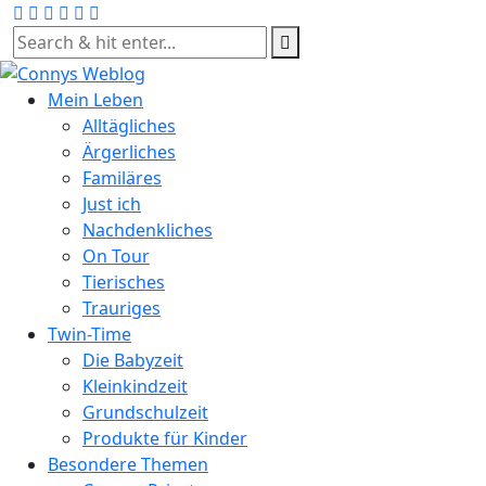
Skip
to
content
Mein Leben
Alltägliches
Ärgerliches
Familäres
Just ich
Nachdenkliches
On Tour
Tierisches
Trauriges
Twin-Time
Die Babyzeit
Kleinkindzeit
Grundschulzeit
Produkte für Kinder
Besondere Themen