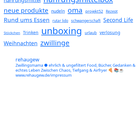
nahrungsmittel
oma
neue produkte
nudeln
projekt52
Rezept
Rund ums Essen
Second Life
schwangerschaft
rutar lido
unboxing
Trinken
verlosung
urlaub
Stöckchen
zwillinge
Weihnachten
rehaugew
Zwillingsmama ● ehrlich & ungefiltert
Food, Bücher, Gedanken &
echtes Leben
Zwischen Chaos, Tiefgang & Airfryer 🍕 📚☕️
www.rehaugew.de/impressum