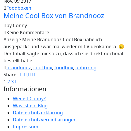
Nov.
09
2017
Foodboxen
Meine Cool Box von Brandnooz
by Conny
Keine Kommentare
Anzeige Meine Brandnooz Cool Box habe ich
ausgepackt und zwar mal wieder mit Videokamera. 🙂
Der Inhalt sagte mir so zu, dass ich sie direkt nochmal
bestellt habe.
brandnooz
,
cool box
,
foodbox
,
unboxing
Share :
Seitennummerierung
1
2
3
Informationen
der
Beiträge
Wer ist Conny?
Was ist ein Blog
Datenschutzerklärung
Datenschutzvereinbarungen
Impressum