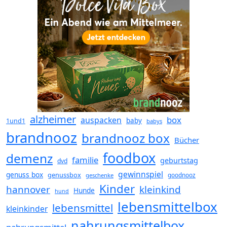
alzheimer
box
auspacken
baby
1und1
babys
brandnooz
brandnooz box
Bücher
foodbox
demenz
familie
geburtstag
dvd
gewinnspiel
genuss box
genussbox
goodnooz
geschenke
Kinder
hannover
kleinkind
Hunde
hund
lebensmittelbox
lebensmittel
kleinkinder
nahrungsmittelbox