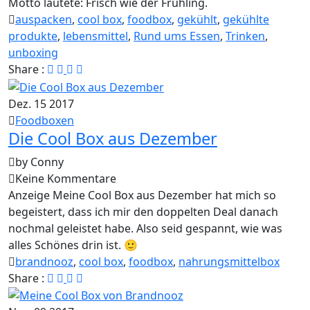
Motto lautete: Frisch wie der Frühling.
auspacken
,
cool box
,
foodbox
,
gekühlt
,
gekühlte
produkte
,
lebensmittel
,
Rund ums Essen
,
Trinken
,
unboxing
Share :
Dez.
15
2017
Foodboxen
Die Cool Box aus Dezember
by Conny
Keine Kommentare
Anzeige Meine Cool Box aus Dezember hat mich so
begeistert, dass ich mir den doppelten Deal danach
nochmal geleistet habe. Also seid gespannt, wie was
alles Schönes drin ist. 🙂
brandnooz
,
cool box
,
foodbox
,
nahrungsmittelbox
Share :