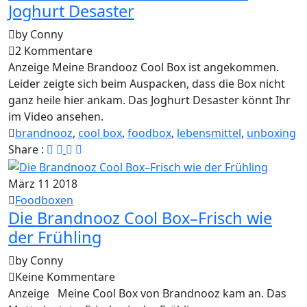
Joghurt Desaster
by Conny
2 Kommentare
Anzeige Meine Brandooz Cool Box ist angekommen.
Leider zeigte sich beim Auspacken, dass die Box nicht
ganz heile hier ankam. Das Joghurt Desaster könnt Ihr
im Video ansehen.
brandnooz
,
cool box
,
foodbox
,
lebensmittel
,
unboxing
Share :
März
11
2018
Foodboxen
Die Brandnooz Cool Box–Frisch wie
der Frühling
by Conny
Keine Kommentare
Anzeige Meine Cool Box von Brandnooz kam an. Das