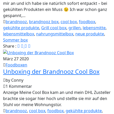
mir an und ich habe sie natürlich sofort entpackt – bei
gekühlten Produkten ein Muss 😉 Ich war schon ganz
gespannt,...
brandnooz
,
brandnooz box
,
cool box
,
foodbox
,
gekühlte produkte
,
Grill cool box
,
grillen
,
lebensmitte
,
lebensmittelbox
,
nahrungsmittelbox
,
neue produkte
,
Sommer box
Share :
März
27
2020
Foodboxen
Unboxing der Brandnooz Cool Box
by Conny
1 Kommentar
Anzeige Meine Cool Box kam an und mein DHL Zusteller
brachte sie sogar hier hoch und stellte sie mir auf den
Stuhl vor meine Wohnungstür.
brandnooz
,
cool box
,
foodbox
,
gekühlte produkte
,