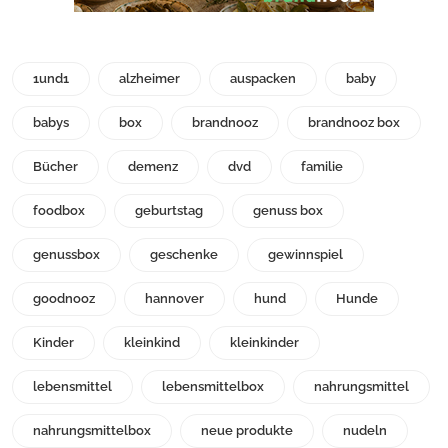
1und1
alzheimer
auspacken
baby
babys
box
brandnooz
brandnooz box
Bücher
demenz
dvd
familie
foodbox
geburtstag
genuss box
genussbox
geschenke
gewinnspiel
goodnooz
hannover
hund
Hunde
Kinder
kleinkind
kleinkinder
lebensmittel
lebensmittelbox
nahrungsmittel
nahrungsmittelbox
neue produkte
nudeln