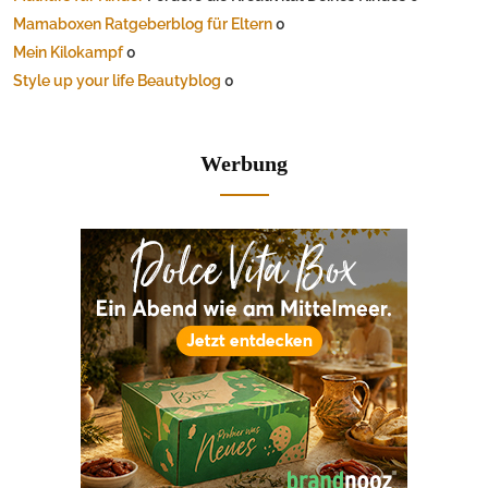
Mamaboxen Ratgeberblog für Eltern
0
Mein Kilokampf
0
Style up your life Beautyblog
0
Werbung