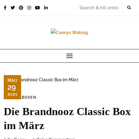
Skip
to
content
März
29
2021
FOODBOXEN
Die Brandnooz Classic Box
im März