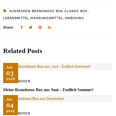
,
,
,
AUSPACKEN
BRANDNOOZ BOX
CLASSIC BOX
,
,
LEBENSMITTEL
NAHRUNGSMITTEL
UNBOXING
Share :
Related Posts
Juli
03
2026
FOODBOXEN
Meine Brandnooz Box aus Juni – Endlich Sommer!
Jan.
04
2024
FOODBOXEN