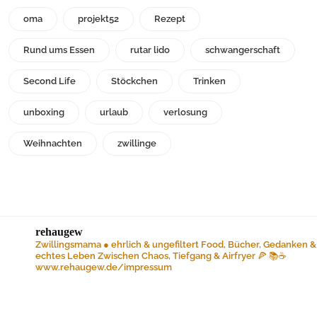
oma
projekt52
Rezept
Rund ums Essen
rutar lido
schwangerschaft
Second Life
Stöckchen
Trinken
unboxing
urlaub
verlosung
Weihnachten
zwillinge
rehaugew
Zwillingsmama ● ehrlich & ungefiltert
Food, Bücher, Gedanken &
echtes Leben
Zwischen Chaos, Tiefgang & Airfryer 🍕 📚☕️
www.rehaugew.de/impressum