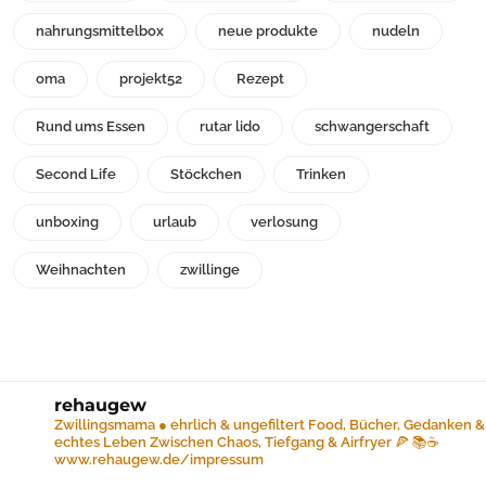
nahrungsmittelbox
neue produkte
nudeln
oma
projekt52
Rezept
Rund ums Essen
rutar lido
schwangerschaft
Second Life
Stöckchen
Trinken
unboxing
urlaub
verlosung
Weihnachten
zwillinge
rehaugew
Zwillingsmama ● ehrlich & ungefiltert
Food, Bücher, Gedanken &
echtes Leben
Zwischen Chaos, Tiefgang & Airfryer 🍕 📚☕️
www.rehaugew.de/impressum