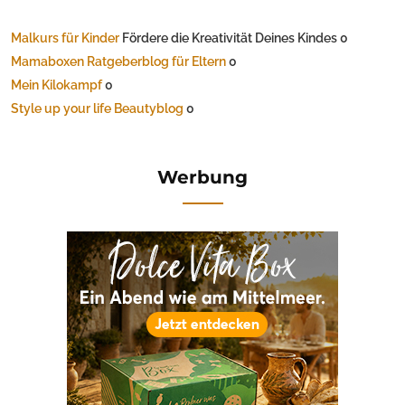
Malkurs für Kinder
Fördere die Kreativität Deines Kindes 0
Mamaboxen Ratgeberblog für Eltern
0
Mein Kilokampf
0
Style up your life Beautyblog
0
Werbung