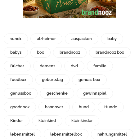
1und1
alzheimer
auspacken
baby
babys
box
brandnooz
brandnooz box
Bücher
demenz
dvd
familie
foodbox
geburtstag
genuss box
genussbox
geschenke
gewinnspiel
goodnooz
hannover
hund
Hunde
Kinder
kleinkind
kleinkinder
lebensmittel
lebensmittelbox
nahrungsmittel