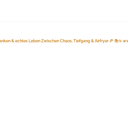
anken & echtes Leben
Zwischen Chaos, Tiefgang & Airfryer 🍕 📚☕️
ww