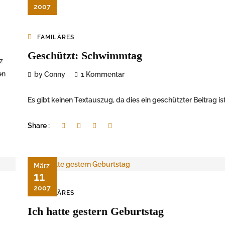
2007
FAMILÄRES
Geschützt: Schwimmtag
z
en
by Conny
1 Kommentar
Es gibt keinen Textauszug, da dies ein geschützter Beitrag ist
Share :
März
11
2007
FAMILÄRES
Ich hatte gestern Geburtstag