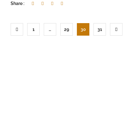
Share :
1
…
29
30
31