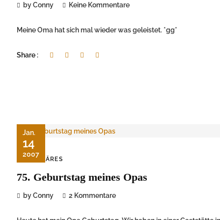
by Conny
Keine Kommentare
Meine Oma hat sich mal wieder was geleistet. *gg*
Share :
Jan.
14
2007
FAMILÄRES
75. Geburtstag meines Opas
by Conny
2 Kommentare