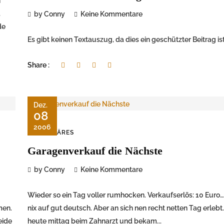
n
,
by Conny
Keine Kommentare
de
Es gibt keinen Textauszug, da dies ein geschützter Beitrag ist
Share :
Dez.
08
2006
FAMILÄRES
Garagenverkauf die Nächste
by Conny
Keine Kommentare
Wieder so ein Tag voller rumhocken. Verkaufserlös: 10 Euro….
men.
nix auf gut deutsch. Aber an sich nen recht netten Tag erlebt.
eide
heute mittag beim Zahnarzt und bekam...