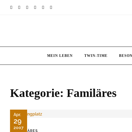
Skip
to
content
MEIN LEBEN
TWIN-TIME
BESO
Kategorie:
Familäres
Apr.
29
2007
FAMILÄRES