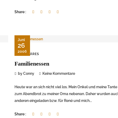
Share :
Juni
26
2006
FAMILÄRES
Familienessen
by Conny
Keine Kommentare
Heute war an sich nicht viel los. Mein Onkel und meine Tant
zum Abendbrot zu meiner Oma nebenan. Daher wurden auch
anderen eingeladen bzw. für René und mich...
Share :