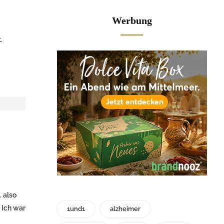
Werbung
.
 also
 Ich war
1und1
alzheimer