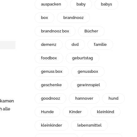
auspacken
baby
babys
box
brandnooz
brandnooz box
Bücher
demenz
dvd
familie
foodbox
geburtstag
genuss box
genussbox
geschenke
gewinnspiel
goodnooz
hannover
hund
e kamen
 alle
Hunde
Kinder
kleinkind
kleinkinder
lebensmittel