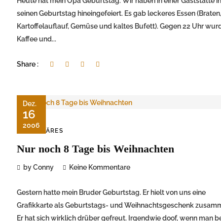
Heute hat mein Opa Geburtstag. Wir haben in einer Gaststätte i
seinen Geburtstag hineingefeiert. Es gab leckeres Essen (Braten
Kartoffelauflauf, Gemüse und kaltes Bufett). Gegen 22 Uhr wur
Kaffee und...
Share :
Dez.
16
2006
FAMILÄRES
Nur noch 8 Tage bis Weihnachten
by Conny
Keine Kommentare
Gestern hatte mein Bruder Geburtstag. Er hielt von uns eine
Grafikkarte als Geburtstags- und Weihnachtsgeschenk zusam
Er hat sich wirklich drüber gefreut. Irgendwie doof, wenn man b