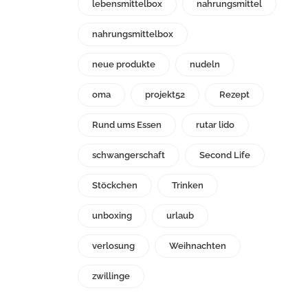
lebensmittelbox
nahrungsmittel
nahrungsmittelbox
neue produkte
nudeln
oma
projekt52
Rezept
Rund ums Essen
rutar lido
schwangerschaft
Second Life
Stöckchen
Trinken
unboxing
urlaub
verlosung
Weihnachten
zwillinge