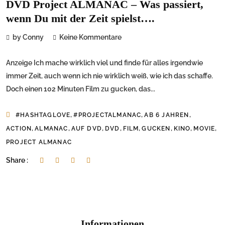
DVD Project ALMANAC – Was passiert,
wenn Du mit der Zeit spielst….
by Conny
Keine Kommentare
Anzeige Ich mache wirklich viel und finde für alles irgendwie
immer Zeit, auch wenn ich nie wirklich weiß, wie ich das schaffe.
Doch einen 102 Minuten Film zu gucken, das...
,
,
,
#HASHTAGLOVE
#PROJECTALMANAC
AB 6 JAHREN
,
,
,
,
,
,
,
,
ACTION
ALMANAC
AUF DVD
DVD
FILM
GUCKEN
KINO
MOVIE
PROJECT ALMANAC
Share :
Informationen