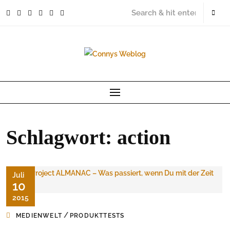
Skip
to
content
Schlagwort:
action
Juli
10
2015
/
MEDIENWELT
PRODUKTTESTS