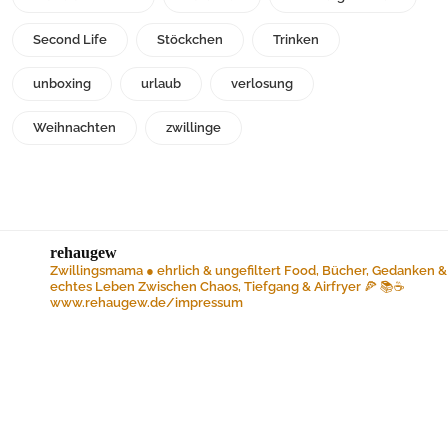
Second Life
Stöckchen
Trinken
unboxing
urlaub
verlosung
Weihnachten
zwillinge
rehaugew
Zwillingsmama ● ehrlich & ungefiltert
Food, Bücher, Gedanken &
echtes Leben
Zwischen Chaos, Tiefgang & Airfryer 🍕 📚☕️
www.rehaugew.de/impressum