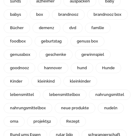
1und1
alzheimer
auspacken
baby
babys
box
brandnooz
brandnooz box
Bücher
demenz
dvd
familie
foodbox
geburtstag
genuss box
genussbox
geschenke
gewinnspiel
goodnooz
hannover
hund
Hunde
Kinder
kleinkind
kleinkinder
lebensmittel
lebensmittelbox
nahrungsmittel
nahrungsmittelbox
neue produkte
nudeln
oma
projekt52
Rezept
Rund ums Essen
rutar lido
schwangerschaft