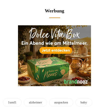
Werbung
1und1
alzheimer
auspacken
baby