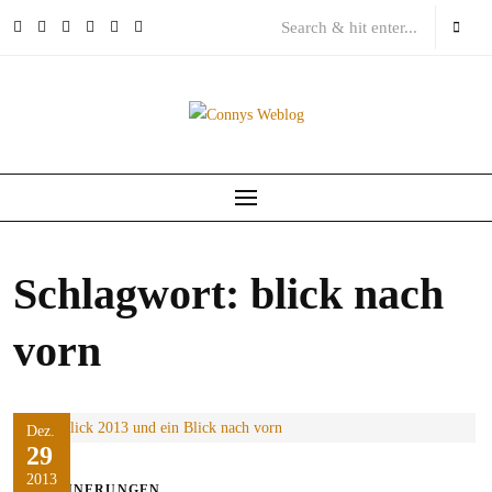
Skip
to
content
Schlagwort:
blick nach
vorn
Dez.
29
2013
ERINNERUNGEN