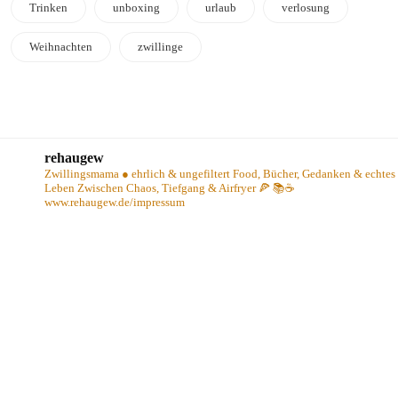
Trinken
unboxing
urlaub
verlosung
Weihnachten
zwillinge
rehaugew
Zwillingsmama ● ehrlich & ungefiltert
Food, Bücher, Gedanken & echtes
Leben
Zwischen Chaos, Tiefgang & Airfryer 🍕 📚☕️
www.rehaugew.de/impressum