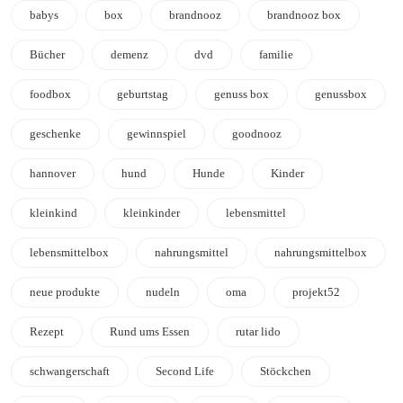
babys
box
brandnooz
brandnooz box
Bücher
demenz
dvd
familie
foodbox
geburtstag
genuss box
genussbox
geschenke
gewinnspiel
goodnooz
hannover
hund
Hunde
Kinder
kleinkind
kleinkinder
lebensmittel
lebensmittelbox
nahrungsmittel
nahrungsmittelbox
neue produkte
nudeln
oma
projekt52
Rezept
Rund ums Essen
rutar lido
schwangerschaft
Second Life
Stöckchen