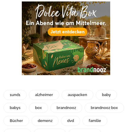
1und1
alzheimer
auspacken
baby
babys
box
brandnooz
brandnooz box
Bücher
demenz
dvd
familie