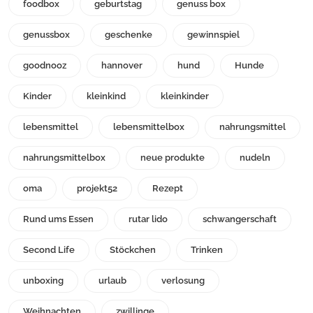
foodbox
geburtstag
genuss box
genussbox
geschenke
gewinnspiel
goodnooz
hannover
hund
Hunde
Kinder
kleinkind
kleinkinder
lebensmittel
lebensmittelbox
nahrungsmittel
nahrungsmittelbox
neue produkte
nudeln
oma
projekt52
Rezept
Rund ums Essen
rutar lido
schwangerschaft
Second Life
Stöckchen
Trinken
unboxing
urlaub
verlosung
Weihnachten
zwillinge