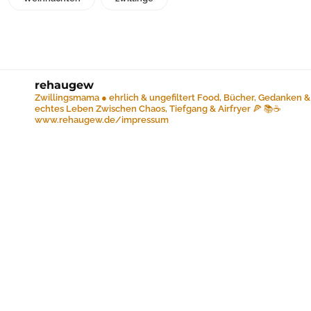
rehaugew
Zwillingsmama ● ehrlich & ungefiltert
Food, Bücher, Gedanken &
echtes Leben
Zwischen Chaos, Tiefgang & Airfryer 🍕 📚☕️
www.rehaugew.de/impressum