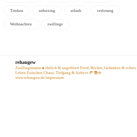
Trinken
unboxing
urlaub
verlosung
Weihnachten
zwillinge
rehaugew
Zwillingsmama ● ehrlich & ungefiltert
Food, Bücher, Gedanken & echtes
Leben
Zwischen Chaos, Tiefgang & Airfryer 🍕 📚☕️
www.rehaugew.de/impressum