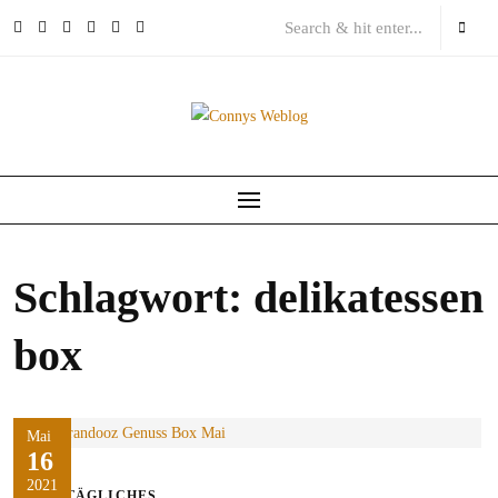
Skip
to
content
Schlagwort:
delikatessen
box
Mai
16
2021
ALLTÄGLICHES