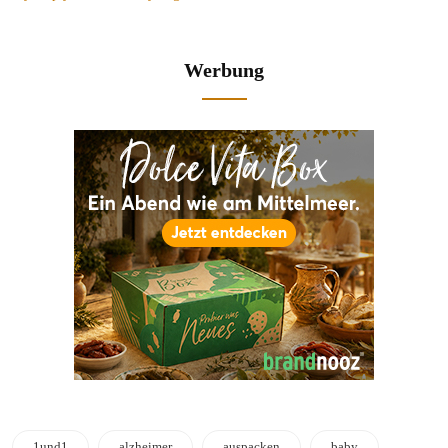
Werbung
1und1
alzheimer
auspacken
baby