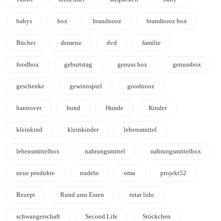
babys
box
brandnooz
brandnooz box
Bücher
demenz
dvd
familie
foodbox
geburtstag
genuss box
genussbox
geschenke
gewinnspiel
goodnooz
hannover
hund
Hunde
Kinder
kleinkind
kleinkinder
lebensmittel
lebensmittelbox
nahrungsmittel
nahrungsmittelbox
neue produkte
nudeln
oma
projekt52
Rezept
Rund ums Essen
rutar lido
schwangerschaft
Second Life
Stöckchen