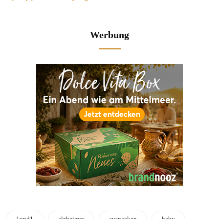
Werbung
1und1
alzheimer
auspacken
baby