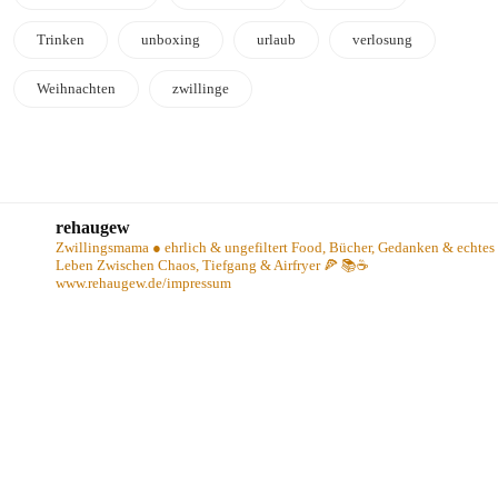
Trinken
unboxing
urlaub
verlosung
Weihnachten
zwillinge
rehaugew
Zwillingsmama ● ehrlich & ungefiltert
Food, Bücher, Gedanken & echtes
Leben
Zwischen Chaos, Tiefgang & Airfryer 🍕 📚☕️
www.rehaugew.de/impressum