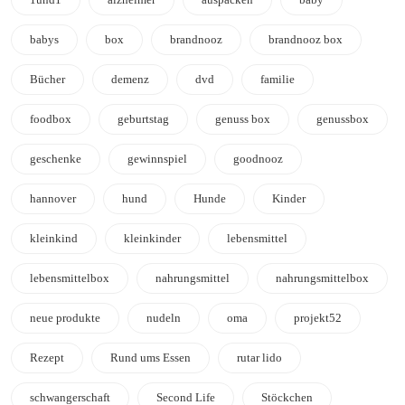
babys
box
brandnooz
brandnooz box
Bücher
demenz
dvd
familie
foodbox
geburtstag
genuss box
genussbox
geschenke
gewinnspiel
goodnooz
hannover
hund
Hunde
Kinder
kleinkind
kleinkinder
lebensmittel
lebensmittelbox
nahrungsmittel
nahrungsmittelbox
neue produkte
nudeln
oma
projekt52
Rezept
Rund ums Essen
rutar lido
schwangerschaft
Second Life
Stöckchen