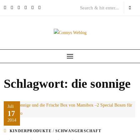
Skip
to
content
Schlagwort:
die sonnige
Juli
17
2014
/
KINDERPRODUKTE
SCHWANGERSCHAFT