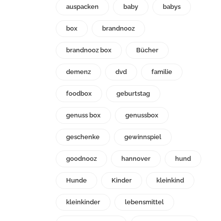
auspacken
baby
babys
box
brandnooz
brandnooz box
Bücher
demenz
dvd
familie
foodbox
geburtstag
genuss box
genussbox
geschenke
gewinnspiel
goodnooz
hannover
hund
Hunde
Kinder
kleinkind
kleinkinder
lebensmittel