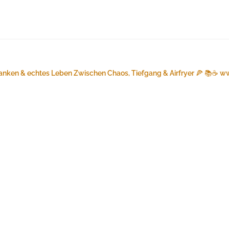
anken & echtes Leben
Zwischen Chaos, Tiefgang & Airfryer 🍕 📚☕️
ww