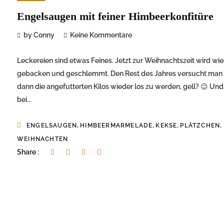
Engelsaugen mit feiner Himbeerkonfitüre
by Conny
Keine Kommentare
Leckereien sind etwas Feines. Jetzt zur Weihnachtszeit wird wi
gebacken und geschlemmt. Den Rest des Jahres versucht man
dann die angefutterten Kilos wieder los zu werden, gell? 😉 Und
bei...
,
,
,
,
ENGELSAUGEN
HIMBEERMARMELADE
KEKSE
PLÄTZCHEN
WEIHNACHTEN
Share :