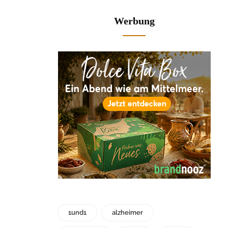
Werbung
1und1
alzheimer