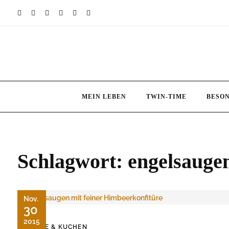
Skip
to
content
MEIN LEBEN
TWIN-TIME
BESO
Schlagwort:
engelsauge
Nov.
30
2015
KEKSE & KUCHEN