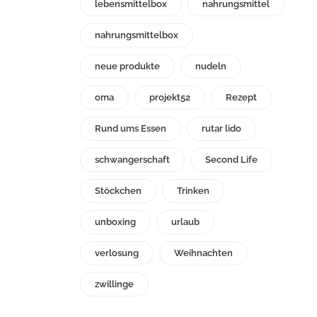
lebensmittelbox
nahrungsmittel
nahrungsmittelbox
neue produkte
nudeln
oma
projekt52
Rezept
Rund ums Essen
rutar lido
schwangerschaft
Second Life
Stöckchen
Trinken
unboxing
urlaub
verlosung
Weihnachten
zwillinge