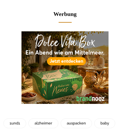
Werbung
1und1
alzheimer
auspacken
baby