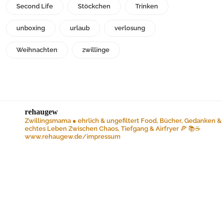
Second Life
Stöckchen
Trinken
unboxing
urlaub
verlosung
Weihnachten
zwillinge
rehaugew
Zwillingsmama ● ehrlich & ungefiltert
Food, Bücher, Gedanken &
echtes Leben
Zwischen Chaos, Tiefgang & Airfryer 🍕 📚☕️
www.rehaugew.de/impressum