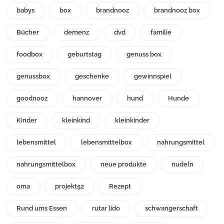
babys
box
brandnooz
brandnooz box
Bücher
demenz
dvd
familie
foodbox
geburtstag
genuss box
genussbox
geschenke
gewinnspiel
goodnooz
hannover
hund
Hunde
Kinder
kleinkind
kleinkinder
lebensmittel
lebensmittelbox
nahrungsmittel
nahrungsmittelbox
neue produkte
nudeln
oma
projekt52
Rezept
Rund ums Essen
rutar lido
schwangerschaft