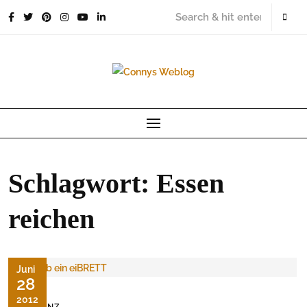
Skip
to
content
Schlagwort:
Essen
reichen
Juni
28
2012
DEMENZ