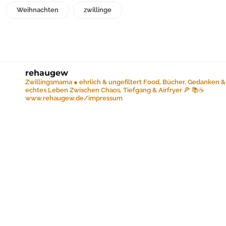
Weihnachten
zwillinge
rehaugew
Zwillingsmama ● ehrlich & ungefiltert
Food, Bücher, Gedanken &
echtes Leben
Zwischen Chaos, Tiefgang & Airfryer 🍕 📚☕️
www.rehaugew.de/impressum