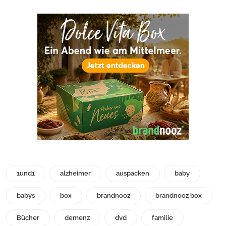
1und1
alzheimer
auspacken
baby
babys
box
brandnooz
brandnooz box
Bücher
demenz
dvd
familie