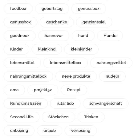
foodbox
geburtstag
genuss box
genussbox
geschenke
gewinnspiel
goodnooz
hannover
hund
Hunde
Kinder
kleinkind
kleinkinder
lebensmittel
lebensmittelbox
nahrungsmittel
nahrungsmittelbox
neue produkte
nudeln
oma
projekt52
Rezept
Rund ums Essen
rutar lido
schwangerschaft
Second Life
Stöckchen
Trinken
unboxing
urlaub
verlosung