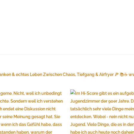
anken & echtes Leben
Zwischen Chaos, Tiefgang & Airfryer 🍕 📚☕️
ww