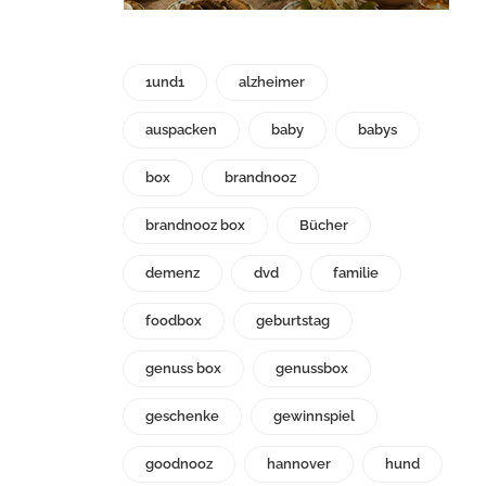
1und1
alzheimer
auspacken
baby
babys
box
brandnooz
brandnooz box
Bücher
demenz
dvd
familie
foodbox
geburtstag
genuss box
genussbox
geschenke
gewinnspiel
goodnooz
hannover
hund