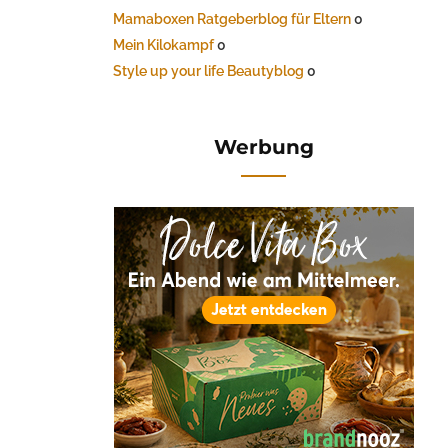
Mamaboxen Ratgeberblog für Eltern
0
Mein Kilokampf
0
Style up your life Beautyblog
0
Werbung