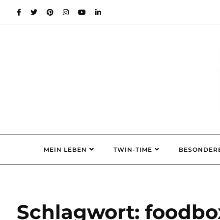
Skip
to
content
MEIN LEBEN
TWIN-TIME
BESONDER
Schlagwort:
foodbo