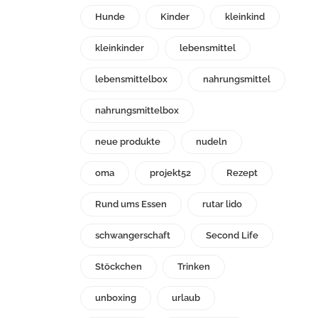
Hunde
Kinder
kleinkind
kleinkinder
lebensmittel
lebensmittelbox
nahrungsmittel
nahrungsmittelbox
neue produkte
nudeln
oma
projekt52
Rezept
Rund ums Essen
rutar lido
schwangerschaft
Second Life
Stöckchen
Trinken
unboxing
urlaub