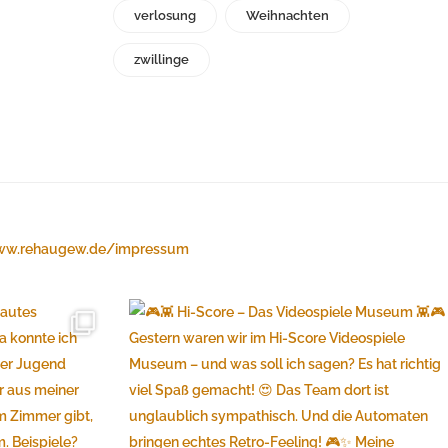
verlosung
Weihnachten
zwillinge
w.rehaugew.de/impressum