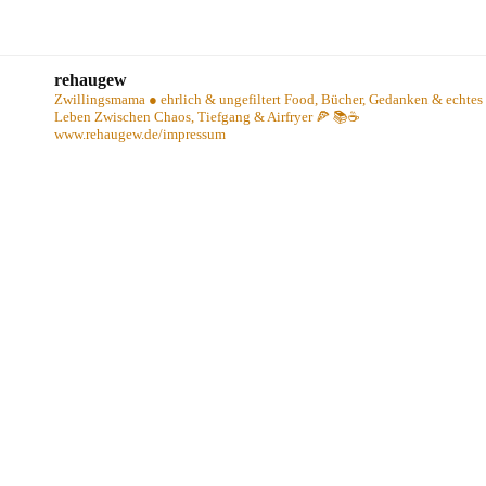
rehaugew
Zwillingsmama ● ehrlich & ungefiltert
Food, Bücher, Gedanken & echtes
Leben
Zwischen Chaos, Tiefgang & Airfryer 🍕 📚☕️
www.rehaugew.de/impressum