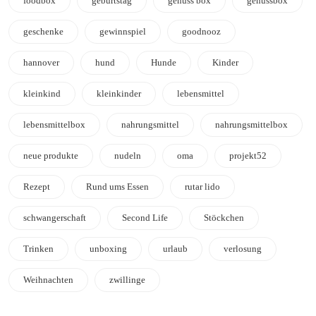
foodbox
geburtstag
genuss box
genussbox
geschenke
gewinnspiel
goodnooz
hannover
hund
Hunde
Kinder
kleinkind
kleinkinder
lebensmittel
lebensmittelbox
nahrungsmittel
nahrungsmittelbox
neue produkte
nudeln
oma
projekt52
Rezept
Rund ums Essen
rutar lido
schwangerschaft
Second Life
Stöckchen
Trinken
unboxing
urlaub
verlosung
Weihnachten
zwillinge