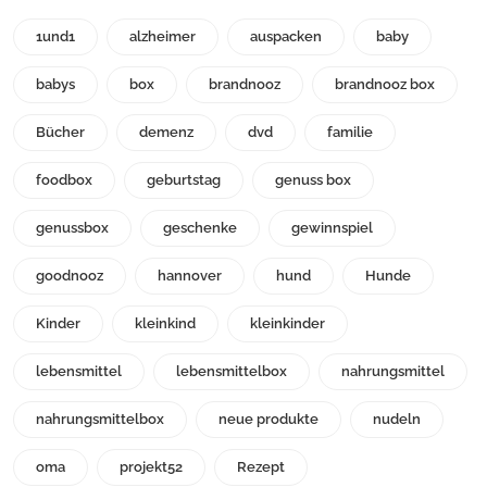
1und1
alzheimer
auspacken
baby
babys
box
brandnooz
brandnooz box
Bücher
demenz
dvd
familie
foodbox
geburtstag
genuss box
genussbox
geschenke
gewinnspiel
goodnooz
hannover
hund
Hunde
Kinder
kleinkind
kleinkinder
lebensmittel
lebensmittelbox
nahrungsmittel
nahrungsmittelbox
neue produkte
nudeln
oma
projekt52
Rezept