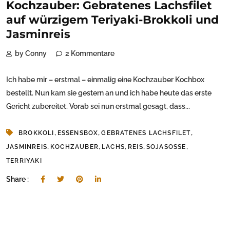
Kochzauber: Gebratenes Lachsfilet
auf würzigem Teriyaki-Brokkoli und
Jasminreis
by Conny
2 Kommentare
Ich habe mir – erstmal – einmalig eine Kochzauber Kochbox
bestellt. Nun kam sie gestern an und ich habe heute das erste
Gericht zubereitet. Vorab sei nun erstmal gesagt, dass...
,
,
,
BROKKOLI
ESSENSBOX
GEBRATENES LACHSFILET
,
,
,
,
,
JASMINREIS
KOCHZAUBER
LACHS
REIS
SOJASOSSE
TERRIYAKI
Share :