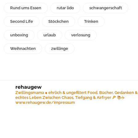
Rund ums Essen
rutar lido
schwangerschaft
Second Life
Stöckchen
Trinken
unboxing
urlaub
verlosung
Weihnachten
zwillinge
rehaugew
Zwillingsmama ● ehrlich & ungefiltert
Food, Bücher, Gedanken &
echtes Leben
Zwischen Chaos, Tiefgang & Airfryer 🍕 📚☕️
www.rehaugew.de/impressum