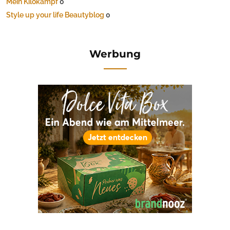
Mein Kilokampf
0
Style up your life Beautyblog
0
Werbung