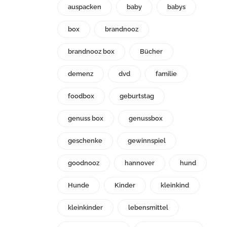
auspacken
baby
babys
box
brandnooz
brandnooz box
Bücher
demenz
dvd
familie
foodbox
geburtstag
genuss box
genussbox
geschenke
gewinnspiel
goodnooz
hannover
hund
Hunde
Kinder
kleinkind
kleinkinder
lebensmittel