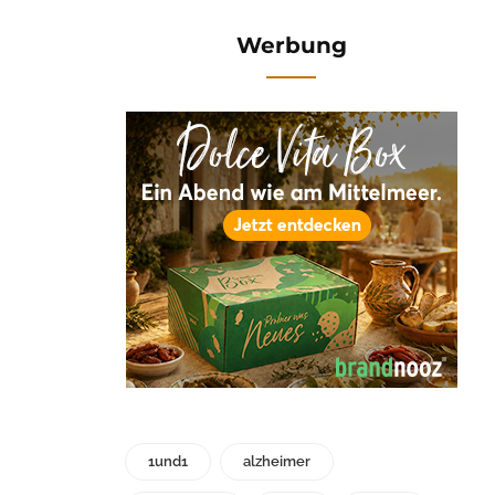
Werbung
1und1
alzheimer