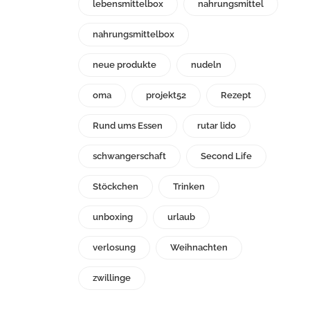
lebensmittelbox
nahrungsmittel
nahrungsmittelbox
neue produkte
nudeln
oma
projekt52
Rezept
Rund ums Essen
rutar lido
schwangerschaft
Second Life
Stöckchen
Trinken
unboxing
urlaub
verlosung
Weihnachten
zwillinge