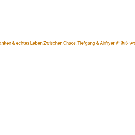
anken & echtes Leben
Zwischen Chaos, Tiefgang & Airfryer 🍕 📚☕️
ww