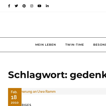
Skip
to
content
MEIN LEBEN
TWIN-TIME
BESON
Schlagwort:
gedenk
Feb.
18
2010
TRAURIGES