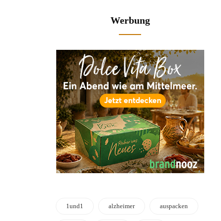
Werbung
1und1
alzheimer
auspacken