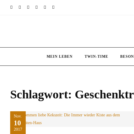
Skip
to
content
MEIN LEBEN
TWIN-TIME
BESON
Schlagwort:
Geschenkt
Nov.
10
2017