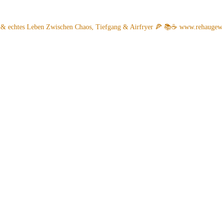
 & echtes Leben
Zwischen Chaos, Tiefgang & Airfryer 🍕 📚☕️
www.rehaugew.