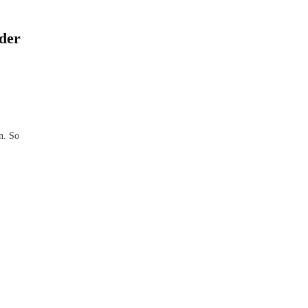
der
n. So
,