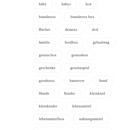
baby
babys
box
brandnooz
brandnooz box
Bücher
demenz
dvd
familie
foodbox
geburtstag
genuss box
genussbox
geschenke
gewinnspiel
goodnooz
hannover
hund
Hunde
Kinder
kleinkind
kleinkinder
lebensmittel
lebensmittelbox
nahrungsmittel