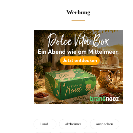
Werbung
1und1
alzheimer
auspacken