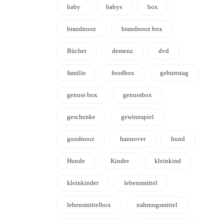
baby
babys
box
brandnooz
brandnooz box
Bücher
demenz
dvd
familie
foodbox
geburtstag
genuss box
genussbox
geschenke
gewinnspiel
goodnooz
hannover
hund
Hunde
Kinder
kleinkind
kleinkinder
lebensmittel
lebensmittelbox
nahrungsmittel