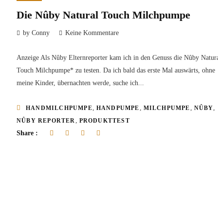
Die Nûby Natural Touch Milchpumpe
by Conny
Keine Kommentare
Anzeige Als Nûby Elternreporter kam ich in den Genuss die Nûby Natur
Touch Milchpumpe* zu testen. Da ich bald das erste Mal auswärts, ohne
meine Kinder, übernachten werde, suche ich...
,
,
,
,
HANDMILCHPUMPE
HANDPUMPE
MILCHPUMPE
NÛBY
,
NÛBY REPORTER
PRODUKTTEST
Share :