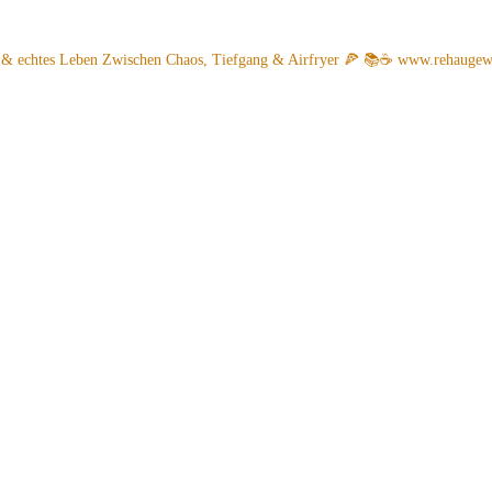
 & echtes Leben
Zwischen Chaos, Tiefgang & Airfryer 🍕 📚☕️
www.rehaugew.