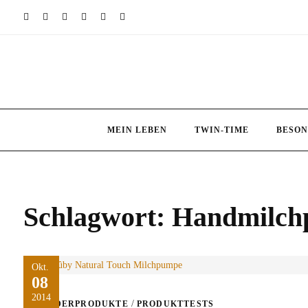
Skip
to
content
MEIN LEBEN
TWIN-TIME
BESON
Schlagwort:
Handmilch
Okt.
08
2014
/
KINDERPRODUKTE
PRODUKTTESTS