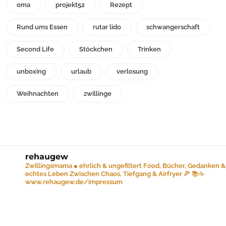
oma
projekt52
Rezept
Rund ums Essen
rutar lido
schwangerschaft
Second Life
Stöckchen
Trinken
unboxing
urlaub
verlosung
Weihnachten
zwillinge
rehaugew
Zwillingsmama ● ehrlich & ungefiltert
Food, Bücher, Gedanken &
echtes Leben
Zwischen Chaos, Tiefgang & Airfryer 🍕 📚☕️
www.rehaugew.de/impressum