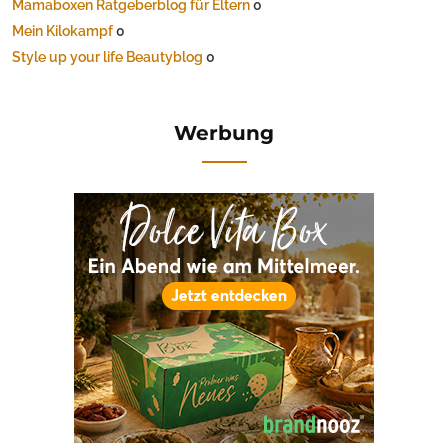
Mamaboxen Ratgeberblog für Eltern
0
Mein Kilokampf
0
Style up your life Beautyblog
0
Werbung