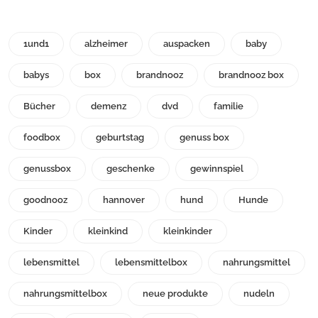
1und1
alzheimer
auspacken
baby
babys
box
brandnooz
brandnooz box
Bücher
demenz
dvd
familie
foodbox
geburtstag
genuss box
genussbox
geschenke
gewinnspiel
goodnooz
hannover
hund
Hunde
Kinder
kleinkind
kleinkinder
lebensmittel
lebensmittelbox
nahrungsmittel
nahrungsmittelbox
neue produkte
nudeln