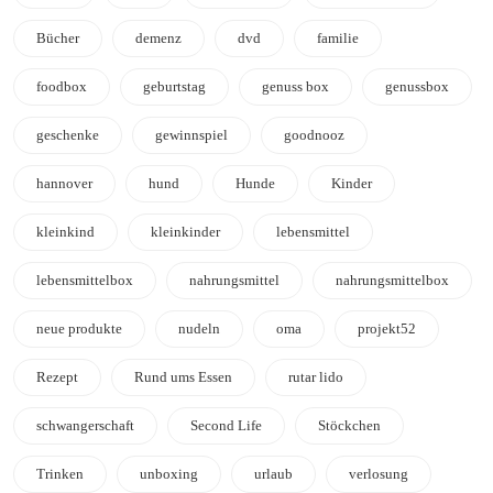
Bücher
demenz
dvd
familie
foodbox
geburtstag
genuss box
genussbox
geschenke
gewinnspiel
goodnooz
hannover
hund
Hunde
Kinder
kleinkind
kleinkinder
lebensmittel
lebensmittelbox
nahrungsmittel
nahrungsmittelbox
neue produkte
nudeln
oma
projekt52
Rezept
Rund ums Essen
rutar lido
schwangerschaft
Second Life
Stöckchen
Trinken
unboxing
urlaub
verlosung