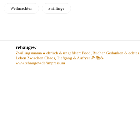
Weihnachten
zwillinge
rehaugew
Zwillingsmama ● ehrlich & ungefiltert
Food, Bücher, Gedanken & echtes
Leben
Zwischen Chaos, Tiefgang & Airfryer 🍕 📚☕️
www.rehaugew.de/impressum