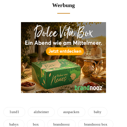
Werbung
1und1
alzheimer
auspacken
baby
babys
box
brandnooz
brandnooz box