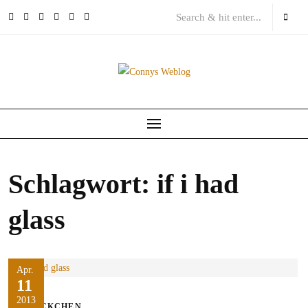
Skip
to
content
Schlagwort:
if i had
glass
Apr.
11
2013
STÖCKCHEN