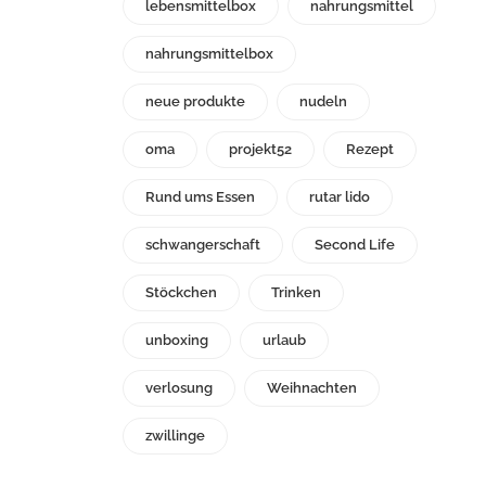
lebensmittelbox
nahrungsmittel
nahrungsmittelbox
neue produkte
nudeln
oma
projekt52
Rezept
Rund ums Essen
rutar lido
schwangerschaft
Second Life
Stöckchen
Trinken
unboxing
urlaub
verlosung
Weihnachten
zwillinge