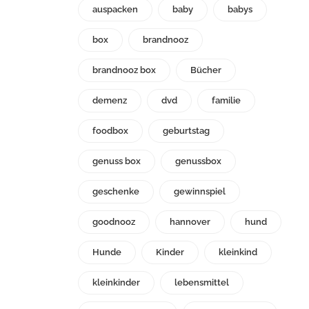
auspacken
baby
babys
box
brandnooz
brandnooz box
Bücher
demenz
dvd
familie
foodbox
geburtstag
genuss box
genussbox
geschenke
gewinnspiel
goodnooz
hannover
hund
Hunde
Kinder
kleinkind
kleinkinder
lebensmittel