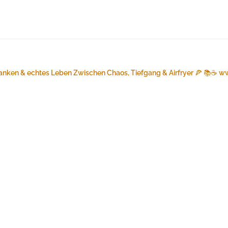
anken & echtes Leben
Zwischen Chaos, Tiefgang & Airfryer 🍕 📚☕️
ww