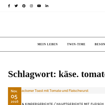
Skip
to
content
MEIN LEBEN
TWIN-TIME
BESO
Schlagwort:
käse. toma
Nov.
05
2016
/
BABY & KINDERGERICHTE
HAUPTGERICHTE MIT FLEISCH