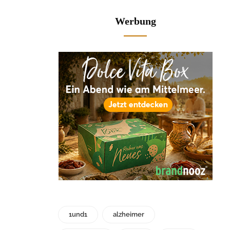
Werbung
1und1
alzheimer