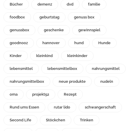
Bücher
demenz
dvd
familie
foodbox
geburtstag
genuss box
genussbox
geschenke
gewinnspiel
goodnooz
hannover
hund
Hunde
Kinder
kleinkind
kleinkinder
lebensmittel
lebensmittelbox
nahrungsmittel
nahrungsmittelbox
neue produkte
nudeln
oma
projekt52
Rezept
Rund ums Essen
rutar lido
schwangerschaft
Second Life
Stöckchen
Trinken