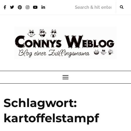
Skip
to
content
Schlagwort:
kartoffelstampf