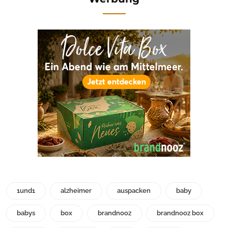
1und1
alzheimer
auspacken
baby
babys
box
brandnooz
brandnooz box