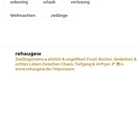
unboxing
urlaub
verlosung
Weihnachten
zwillinge
rehaugew
Zwillingsmama ● ehrlich & ungefiltert
Food, Bücher, Gedanken &
echtes Leben
Zwischen Chaos, Tiefgang & Airfryer 🍕 📚☕️
www.rehaugew.de/impressum