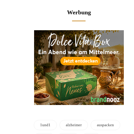
Werbung
1und1
alzheimer
auspacken