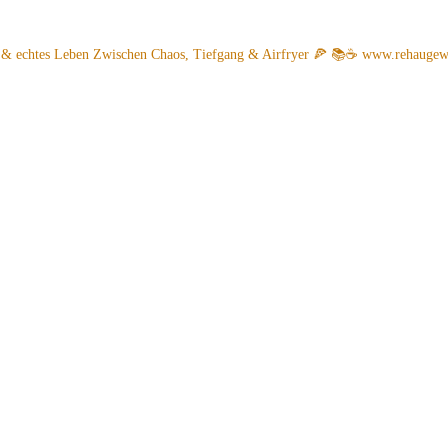
 & echtes Leben
Zwischen Chaos, Tiefgang & Airfryer 🍕 📚☕️
www.rehaugew.