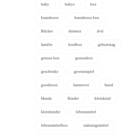
baby
babys
box
brandnooz
brandnooz box
Bücher
demenz
dvd
familie
foodbox
geburtstag
genuss box
genussbox
geschenke
gewinnspiel
goodnooz
hannover
hund
Hunde
Kinder
kleinkind
kleinkinder
lebensmittel
lebensmittelbox
nahrungsmittel