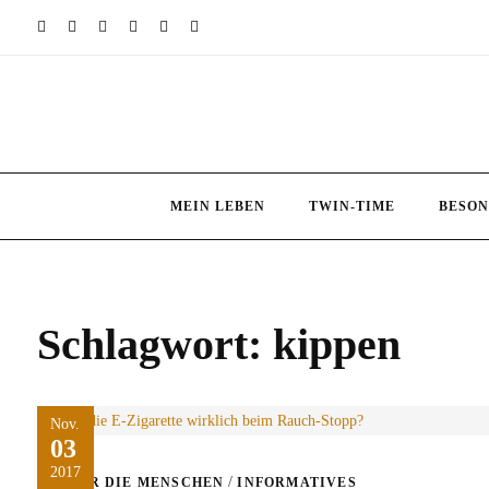
Skip
to
content
MEIN LEBEN
TWIN-TIME
BESON
Schlagwort:
kippen
Nov.
03
2017
/
ÜBER DIE MENSCHEN
INFORMATIVES