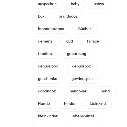
auspacken
baby
babys
box
brandnooz
brandnooz box
Bücher
demenz
dvd
familie
foodbox
geburtstag
genuss box
genussbox
geschenke
gewinnspiel
goodnooz
hannover
hund
Hunde
Kinder
kleinkind
kleinkinder
lebensmittel