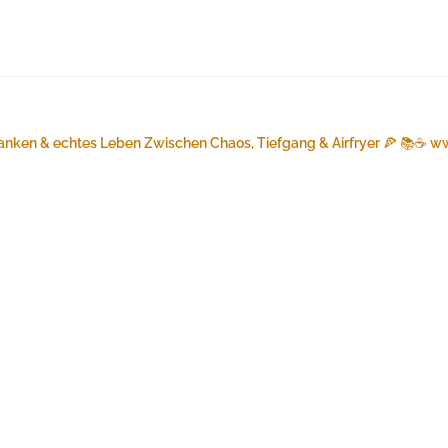
anken & echtes Leben
Zwischen Chaos, Tiefgang & Airfryer 🍕 📚☕️
ww