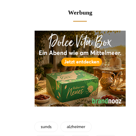
Werbung
1und1
alzheimer