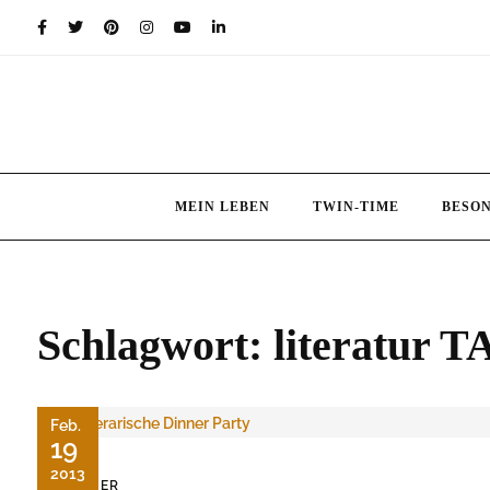
Skip
to
content
MEIN LEBEN
TWIN-TIME
BESO
Schlagwort:
literatur 
Feb.
19
2013
BÜCHER