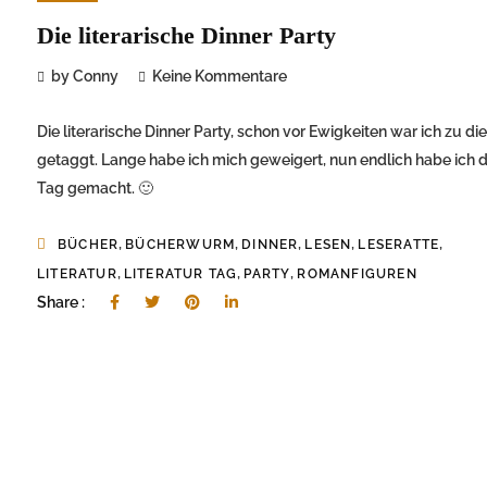
Die literarische Dinner Party
by Conny
Keine Kommentare
Die literarische Dinner Party, schon vor Ewigkeiten war ich zu d
getaggt. Lange habe ich mich geweigert, nun endlich habe ich 
Tag gemacht. 🙂
,
,
,
,
,
BÜCHER
BÜCHERWURM
DINNER
LESEN
LESERATTE
,
,
,
LITERATUR
LITERATUR TAG
PARTY
ROMANFIGUREN
Share :